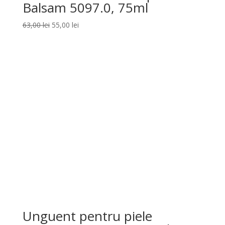
Balsam 5097.0, 75ml
Prețul
Prețul
63,00
lei
55,00
lei
inițial
curent
a
este:
fost:
55,00 lei.
63,00 lei.
Unguent pentru piele