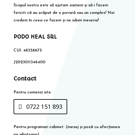
Scopul nostru este să ajutam oameni și să-i facem
fericiti că au scăpat de o povară sau un complex! Noi
credem în ceea ce facem și ne iubim meseria!
PODO HEAL SRL
CUI: 48358675
J2023011346400
Contact
Pentru comenzi site:
0722 151 893
Pentru programari cabinet: (mesaj și poză cu afecțiunea
pe whatsapp)