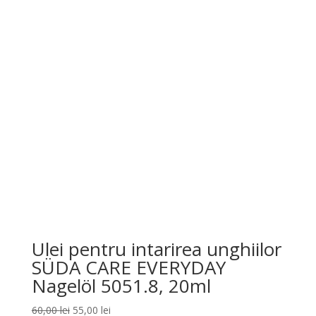
a
este:
fost:
70,00 lei.
75,00 lei.
Ulei pentru intarirea unghiilor
SÜDA CARE EVERYDAY
Nagelöl 5051.8, 20ml
Prețul
Prețul
60,00
lei
55,00
lei