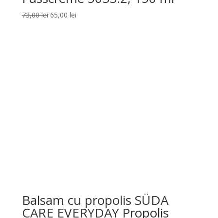
Prețul
Prețul
73,00
lei
65,00
lei
inițial
curent
a
este:
fost:
65,00 lei.
73,00 lei.
Balsam cu propolis SÜDA
CARE EVERYDAY Propolis