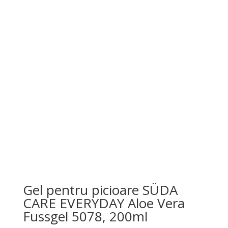
inițial
curent
a
este:
fost:
55,00 lei.
60,00 lei.
Gel pentru picioare SÜDA
CARE EVERYDAY Aloe Vera
Fussgel 5078, 200ml