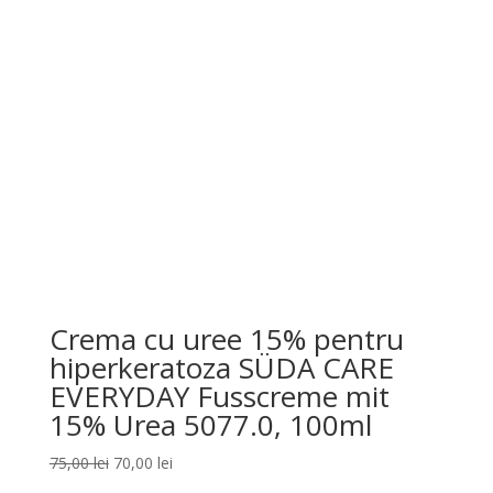
60,00 lei.
Crema cu uree 15% pentru
hiperkeratoza SÜDA CARE
EVERYDAY Fusscreme mit
15% Urea 5077.0, 100ml
Prețul
Prețul
75,00
lei
70,00
lei
inițial
curent