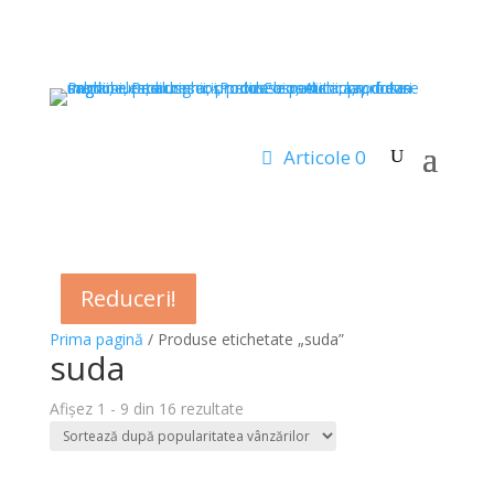
Articole 0
Reduceri!
Reduceri!
Reduceri!
Reduceri!
Reduceri!
Reduceri!
Reduceri!
Prima pagină
/ Produse etichetate „suda”
suda
Sortat
Afișez 1 - 9 din 16 rezultate
după
popularitate