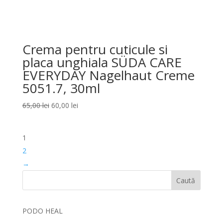
Crema pentru cuticule si
placa unghiala SÜDA CARE
EVERYDAY Nagelhaut Creme
5051.7, 30ml
Prețul
Prețul
65,00
lei
60,00
lei
inițial
curent
a
este:
1
fost:
60,00 lei.
65,00 lei.
2
→
Caută
PODO HEAL