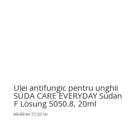
Ulei antifungic pentru unghii
SÜDA CARE EVERYDAY Südan
F Lösung 5050.8, 20ml
Prețul
Prețul
60,00
lei
55,00
lei
inițial
curent
a
este:
fost:
55,00 lei.