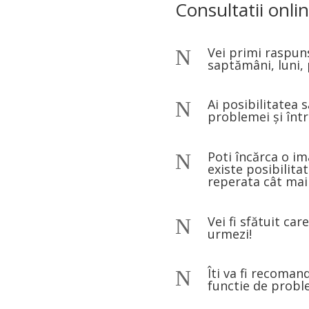
Consultatii onlin
Vei primi raspuns
N
saptămâni, luni, 
Ai posibilitatea s
N
problemei și între
Poti încărca o im
N
existe posibilitat
reperata cât mai
Vei fi sfătuit car
N
urmezi!
Îti va fi recoma
N
functie de probl