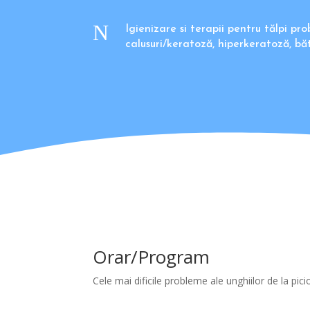
N
Igienizare si terapii pentru tălpi pro
calusuri/keratoză, hiperkeratoză, bă
Orar/Program
Cele mai dificile probleme ale unghiilor de la pic