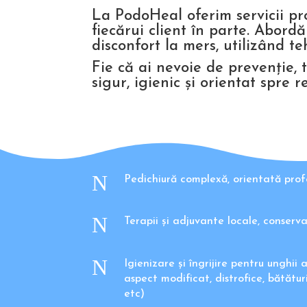
La PodoHeal oferim servicii prof
fiecărui client în parte. Abor
disconfort la mers, utilizând te
Fie că ai nevoie de prevenție, 
sigur, igienic și orientat spre r
N
Pedichiură complexă, orientată prof
N
Terapii și adjuvante locale, conserv
N
Igienizare și îngrijire pentru unghii
aspect modificat, distrofice, bătătu
etc)