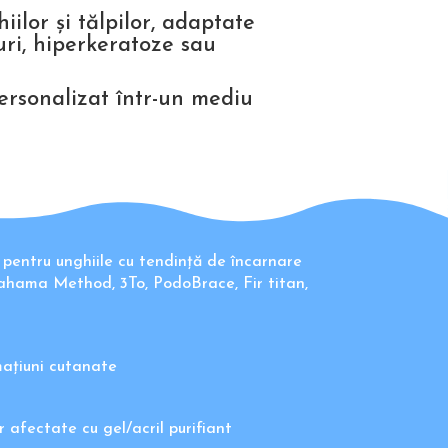
iilor și tălpilor, adaptate
uri, hiperkeratoze sau
personalizat într-un mediu
 pentru unghiile cu tendință de încarnare
ahama Method, 3To, PodoBrace, Fir titan,
)
mațiuni cutanate
 afectate cu gel/acril purifiant