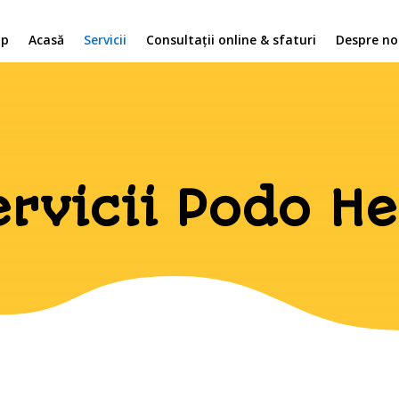
op
Acasă
Servicii
Consultații online & sfaturi
Despre no
ervicii Podo He