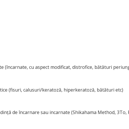
ate (încarnate, cu aspect modificat, distrofice, bătături periu
tice (fisuri, calusuri/keratoză, hiperkeratoză, bătături etc)
endință de încarnare sau incarnate (Shikahama Method, 3To, 