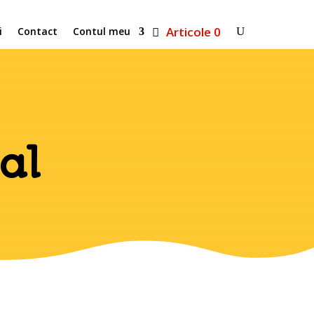
Articole 0
i
Contact
Contul meu
al