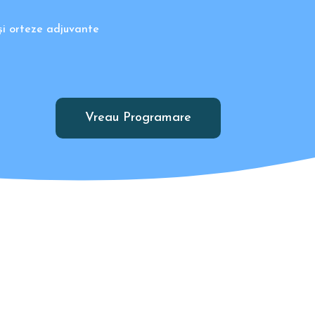
 și orteze adjuvante
Vreau Programare