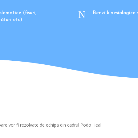
N
blematice (fisuri,
Benzi kinesiologice
tături etc)
ioare vor fi rezolvate de echipa din cadrul Podo Heal