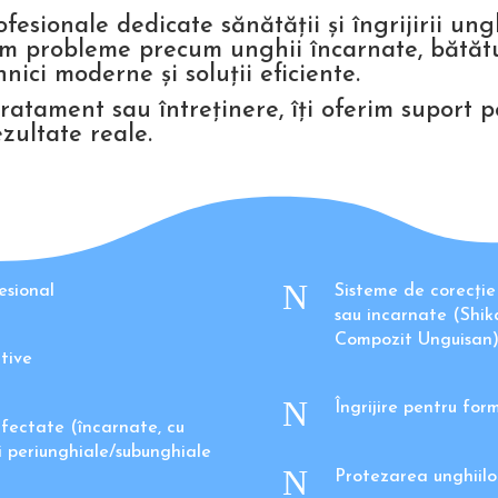
esionale dedicate sănătății și îngrijirii ungh
dăm probleme precum unghii încarnate, bătăt
hnici moderne și soluții eficiente.
tratament sau întreținere, îți oferim suport 
ezultate reale.
N
esional
Sisteme de corecție
sau incarnate (Shik
Compozit Unguisan
ative
N
Îngrijire pentru for
 afectate (încarnate, cu
ri periunghiale/subunghiale
N
Protezarea unghiilor