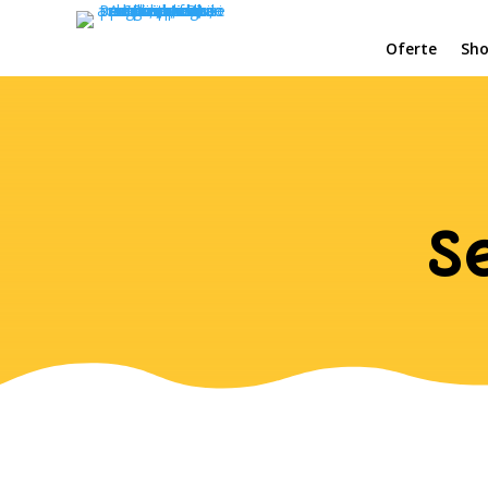
Oferte
Sh
S