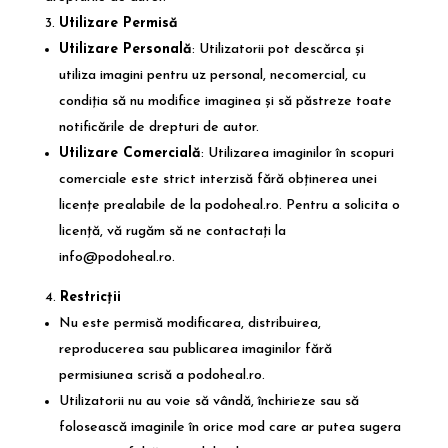
Utilizare Permisă
Utilizare Personală
: Utilizatorii pot descărca și
utiliza imagini pentru uz personal, necomercial, cu
condiția să nu modifice imaginea și să păstreze toate
notificările de drepturi de autor.
Utilizare Comercială
: Utilizarea imaginilor în scopuri
comerciale este strict interzisă fără obținerea unei
licențe prealabile de la
podoheal.ro
. Pentru a solicita o
licență, vă rugăm să ne contactați la
info@podoheal.ro
.
Restricții
Nu este permisă modificarea, distribuirea,
reproducerea sau publicarea imaginilor fără
permisiunea scrisă a
podoheal.ro
.
Utilizatorii nu au voie să vândă, închirieze sau să
folosească imaginile în orice mod care ar putea sugera