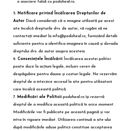
o asociere falsă cu
podoheal.ro
.
Notificare privind Încălcarea Drepturilor de
Autor
Dacă considerați că o imagine utilizată pe acest
site încalcă drepturile dvs. de autor, vă rugăm să ne
contactați imediat la
info@podoheal.ro
, furnizând detalii
suficiente pentru a identifica imaginea în cauză și dovada
dreptului dvs. de autor asupra acesteia.
Consecințele Încălcării
Încălcarea acestei politici
poate duce la acțiuni legale, inclusiv cereri de
despăgubire pentru daune și costuri legale. Ne rezervăm
dreptul de a interzice accesul la site pentru utilizatorii
care încalcă această politică.
Modificări ale Politicii
podoheal.ro
își rezervă
dreptul de a modifica această politică în orice moment.
Modificările vor fi publicate pe această pagină și vor
intra în vigoare imediat. Utilizarea continuă a site-ului
după modificările aduse politicii constituie acceptarea