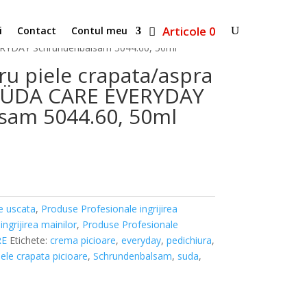
Articole 0
i
Contact
Contul meu
VERYDAY Schrundenbalsam 5044.60, 50ml
u piele crapata/aspra
r SÜDA CARE EVERYDAY
sam 5044.60, 50ml
e uscata
,
Produse Profesionale ingrijirea
ngrijirea mainilor
,
Produse Profesionale
RE
Etichete:
crema picioare
,
everyday
,
pedichiura
,
iele crapata picioare
,
Schrundenbalsam
,
suda
,