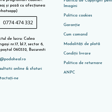
Politica de Copyright pen
saj și poză cu afecțiunea
Imagini
whatsapp)
Politica cookies
0774 474 332
Garanţie
Cum comand
tul de lucru: Calea
Modalități de plată
gași nr.17, bl.7, sector 6,
 poștal 060332, Bucuresti
Condiţii livrare
o@podoheal.ro
Politica de returnare
ultatii online & sfaturi
ANPC
tactați-ne