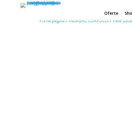
Oferte
Sh
Prima pagină
/
INGRIJIRE CORPULUI
/
Piele usca