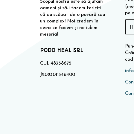
Scopul nostru este să ajutam
(me
oameni și să-i facem fericiti
pe 
că au scăpat de o povară sau
un complex! Noi credem în
ceea ce facem și ne iubim
meseria!
Punc
PODO HEAL SRL
Crân
cod
CUI: 48358675
inf
J2023011346400
Cons
Con