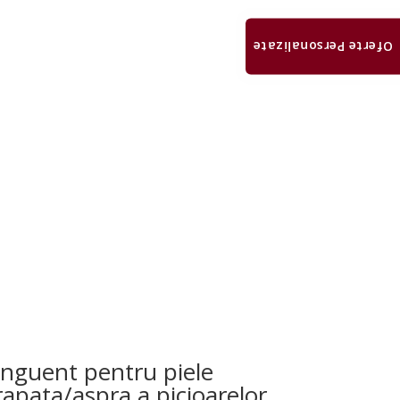
Oferte Personalizate
nguent pentru piele
rapata/aspra a picioarelor