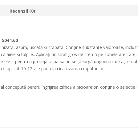
Recenzii (0)
 5044.60
ratinizată, aspră, uscată și crăpată. Conține substanțe valoroase, inclu
i călâiele și tălpile.. Aplicați un strat gros de cremă pe zonele afectate,
ele – pentru a proteja talpa sa nu se șteargă unguentul de așternuturi)
 aplicat 10-12 zile pana la cicatrizarea crapaturilor.
ecial concepută pentru îngrijirea zilnică a picioarelor, conține o selecț
e