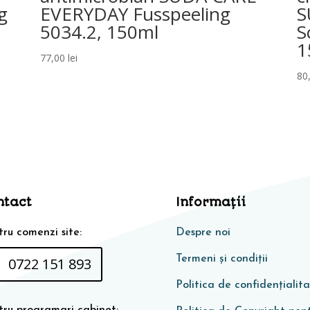
g
EVERYDAY Fusspeeling
S
5034.2, 150ml
S
1
77,00
lei
80
ntact
Informaţii
ru comenzi site:
Despre noi
Termeni și condiții
0722 151 893
Politica de confidențialit
tru programari cabinet: