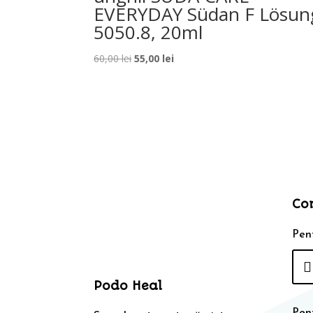
EVERYDAY Südan F Lösun
5050.8, 20ml
Prețul
Prețul
60,00
lei
55,00
lei
inițial
curent
a
este:
fost:
55,00 lei.
60,00 lei.
Co
Pent
Podo Heal
Pen