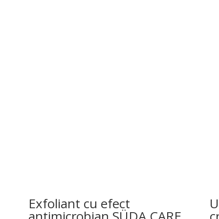
Exfoliant cu efect
U
antimicrobian SÜDA CARE
c