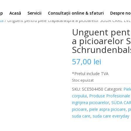
op
Acasă
Servicii
Consultații online & sfaturi
Despre no
ta
/ Unguent pentru piele crapata/aspra a picioarelor SÜDA CARE E
Unguent pentr
a picioarelo
Schrundenbal
57,00
lei
*Pretul include TVA
Stoc epuizat
SKU:
SCE504450
Categorii:
Piel
corpului
,
Produse Profesionale i
ingrijirea picioarelor
,
SÜDA CA
picioare
,
piele aspra picioare
,
p
suda care
,
suda care everyday