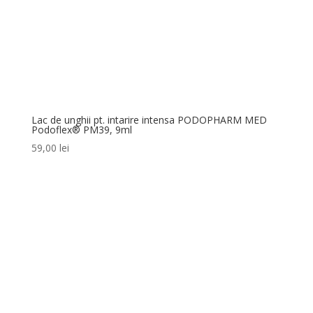
Lac de unghii pt. intarire intensa PODOPHARM MED
Podoflex® PM39, 9ml
59,00
lei