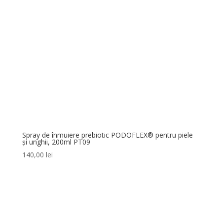
Spray de înmuiere prebiotic PODOFLEX® pentru piele
și unghii, 200ml PT09
140,00
lei