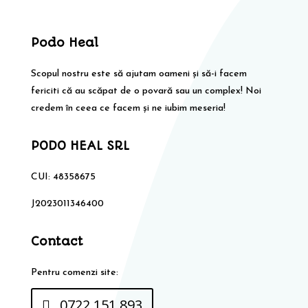
Podo Heal
Scopul nostru este să ajutam oameni și să-i facem
fericiti că au scăpat de o povară sau un complex! Noi
credem în ceea ce facem și ne iubim meseria!
PODO HEAL SRL
CUI: 48358675
J2023011346400
Contact
Pentru comenzi site:
0722 151 893