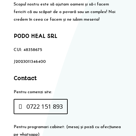
Scopul nostru este să ajutam oameni și să-i facem
fericiti că au scăpat de o povară sau un complex! Noi
credem în ceea ce facem și ne iubim meseria!
PODO HEAL SRL
CUI: 48358675
J2023011346400
Contact
Pentru comenzi site:
0722 151 893
Pentru programari cabinet: (mesaj și poză cu afecțiunea
pe whatsapp)