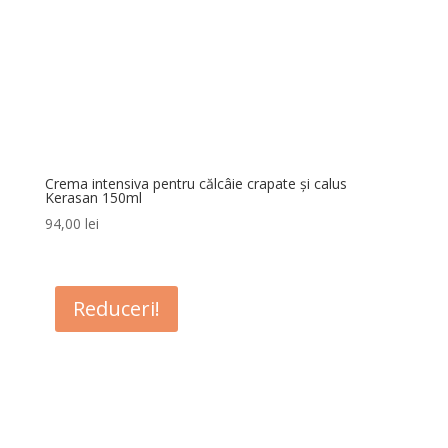
Crema intensiva pentru călcâie crapate și calus
Kerasan 150ml
94,00
lei
Reduceri!