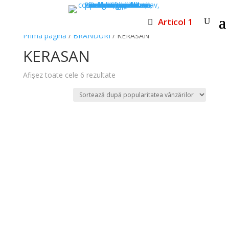
Articol 1
Prima pagină
/
BRANDURI
/ KERASAN
KERASAN
Sortat
Afișez toate cele 6 rezultate
după
popularitate