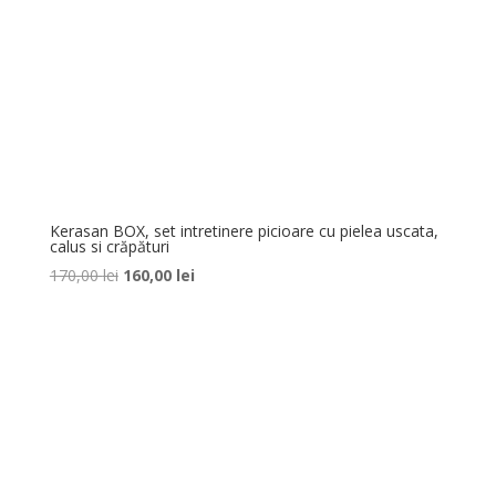
Kerasan BOX, set intretinere picioare cu pielea uscata,
calus si crăpături
Prețul
Prețul
170,00
lei
160,00
lei
inițial
curent
a
este:
fost:
160,00 lei.
170,00 lei.