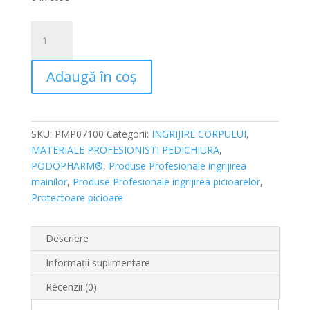
Cantitate
Spray
antifungic
Adaugă în coș
picioare
PODOPHARM
MED
Podoflex®
SKU:
PMP07100
Categorii:
INGRIJIRE CORPULUI
,
PM07,
MATERIALE PROFESIONISTI PEDICHIURA
,
100ml
PODOPHARM®
,
Produse Profesionale ingrijirea
mainilor
,
Produse Profesionale ingrijirea picioarelor
,
Protectoare picioare
Descriere
Informații suplimentare
Recenzii (0)