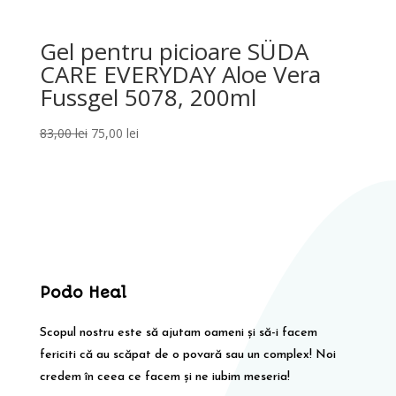
Gel pentru picioare SÜDA
CARE EVERYDAY Aloe Vera
Fussgel 5078, 200ml
Prețul
Prețul
83,00
lei
75,00
lei
inițial
curent
a
este:
fost:
75,00 lei.
83,00 lei.
Podo Heal
Scopul nostru este să ajutam oameni și să-i facem
fericiti că au scăpat de o povară sau un complex! Noi
credem în ceea ce facem și ne iubim meseria!