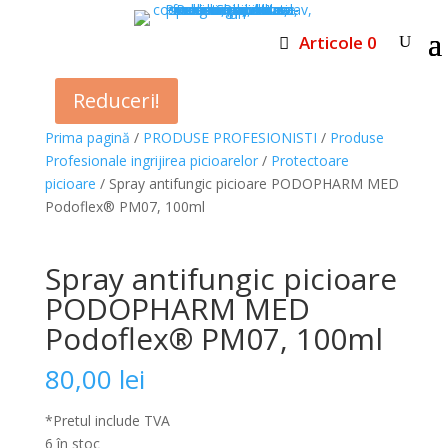
Articole 0
Reduceri!
Prima pagină
/
PRODUSE PROFESIONISTI
/
Produse
Profesionale ingrijirea picioarelor
/
Protectoare
picioare
/ Spray antifungic picioare PODOPHARM MED
Podoflex® PM07, 100ml
Spray antifungic picioare
PODOPHARM MED
Podoflex® PM07, 100ml
80,00
lei
*Pretul include TVA
6 în stoc