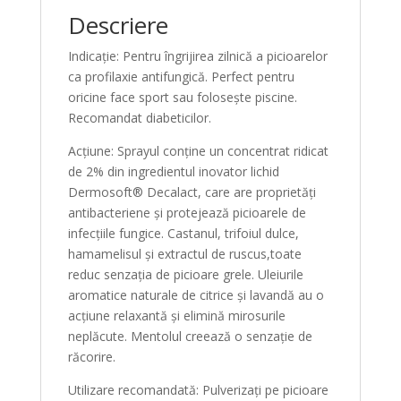
Descriere
Indicație: Pentru îngrijirea zilnică a picioarelor
ca profilaxie antifungică. Perfect pentru
oricine face sport sau folosește piscine.
Recomandat diabeticilor.
Acțiune: Sprayul conține un concentrat ridicat
de 2% din ingredientul inovator lichid
Dermosoft® Decalact, care are proprietăți
antibacteriene și protejează picioarele de
infecțiile fungice. Castanul, trifoiul dulce,
hamamelisul și extractul de ruscus,toate
reduc senzația de picioare grele. Uleiurile
aromatice naturale de citrice și lavandă au o
acțiune relaxantă și elimină mirosurile
neplăcute. Mentolul creează o senzație de
răcorire.
Utilizare recomandată: Pulverizați pe picioare