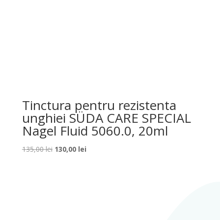
Tinctura pentru rezistenta
unghiei SÜDA CARE SPECIAL
Nagel Fluid 5060.0, 20ml
Prețul
Prețul
135,00
lei
130,00
lei
inițial
curent
a
este:
fost:
130,00 lei.
135,00 lei.