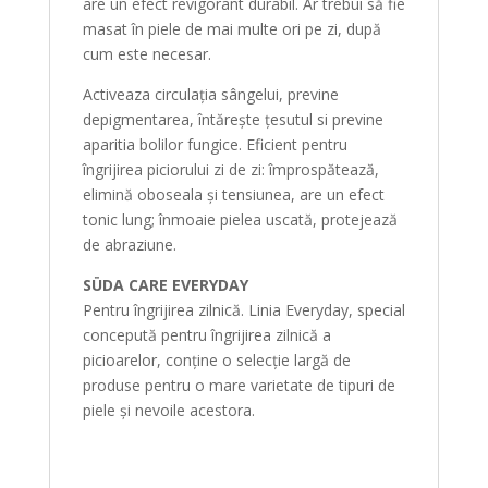
are un efect revigorant durabil. Ar trebui să fie
masat în piele de mai multe ori pe zi, după
cum este necesar.
Activeaza circulația sângelui, previne
depigmentarea, întărește țesutul si previne
aparitia bolilor fungice. Eficient pentru
îngrijirea piciorului zi de zi: împrospătează,
elimină oboseala și tensiunea, are un efect
tonic lung; înmoaie pielea uscată, protejează
de abraziune.
SÜDA CARE EVERYDAY
Pentru îngrijirea zilnică. Linia Everyday, special
concepută pentru îngrijirea zilnică a
picioarelor, conține o selecție largă de
produse pentru o mare varietate de tipuri de
piele și nevoile acestora.