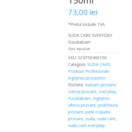
150ml
73,00
lei
*Pretul include TVA
SÜDA CARE EVERYDAY
Fussbalsam
Stoc epuizat
SKU:
SCEF50400150
Categorii:
SÜDA CARE
,
Produse Profesionale
ingrijirea picioarelor
Etichete:
balsam picioare
,
crema picioare
,
everyday
,
Fussbalsam
,
ingrijirea
zilnica picioare
,
pedichiura
,
picioare
,
piele crapata
picioare
,
suda
,
suda care
,
suda care everyday