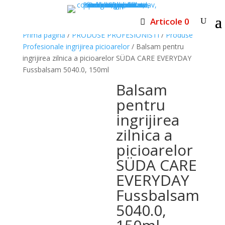
Articole 0
Prima pagină
/
PRODUSE PROFESIONISTI
/
Produse
Profesionale ingrijirea picioarelor
/ Balsam pentru
ingrijirea zilnica a picioarelor SÜDA CARE EVERYDAY
Fussbalsam 5040.0, 150ml
Balsam
pentru
ingrijirea
zilnica a
picioarelor
SÜDA CARE
EVERYDAY
Fussbalsam
5040.0,