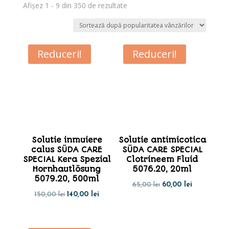
Sortat
Afișez 1 - 9 din 350 de rezultate
după
popularitate
Reduceri!
Reduceri!
Solutie inmuiere
Solutie antimicotica
calus SÜDA CARE
SÜDA CARE SPECIAL
SPECIAL Kera Spezial
Clotrineem Fluid
Hornhautlösung
5076.20, 20ml
5079.20, 500ml
Prețul
Prețul
65,00
lei
60,00
lei
Prețul
Prețul
150,00
lei
140,00
lei
inițial
curent
inițial
curent
a
este:
a
este:
fost:
60,00 lei.