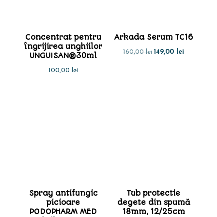
Concentrat pentru
Arkada Serum TC16
îngrijirea unghiilor
Prețul
Prețul
160,00
lei
149,00
lei
UNGUISAN®30ml
inițial
curent
100,00
lei
a
este:
fost:
149,00 lei.
160,00 lei.
Spray antifungic
Tub protectie
picioare
degete din spumă
PODOPHARM MED
18mm, 12/25cm