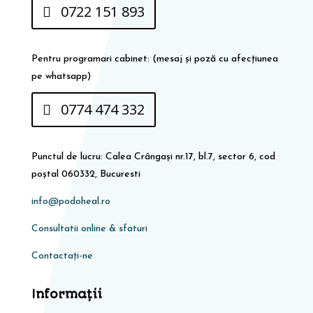
0722 151 893
Pentru programari cabinet: (mesaj și poză cu afecțiunea
pe whatsapp)
0774 474 332
Punctul de lucru: Calea Crângași nr.17, bl.7, sector 6, cod
poștal 060332, Bucuresti
info@podoheal.ro
Consultatii online & sfaturi
Contactați-ne
Informaţii