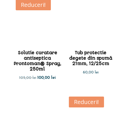
Reduceri!
fost:
140,00 lei.
65,00 lei.
150,00 lei.
Solutie curatare
Tub protectie
antiseptica
degete din spumă
Prontoman® Spray,
21mm, 12/25cm
250ml
60,00
lei
Prețul
Prețul
105,00
lei
100,00
lei
inițial
curent
a
este:
Reduceri!
fost:
100,00 lei.
105,00 lei.