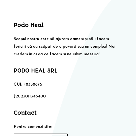
Podo Heal
Scopul nostru este să ajutam oameni și să-i facem
fericiti că au scăpat de o povară sau un complex! Noi
credem în ceea ce facem și ne iubim meseria!
PODO HEAL SRL
CUI: 48358675
J2023011346400
Contact
Pentru comenzi site: