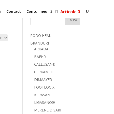
Articole 0
i
Contact
Contul meu
Caută
PODO HEAL
BRANDURI
ARKADA
BAEHR
CALLUSAN®
CERKAMED
DR.MAYER
FOOTLOGIX
KERASAN
LIGASANO®
MERENEID SARI