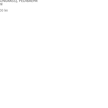
ONGRASS), PEDIBAEHR
ml
,00
lei