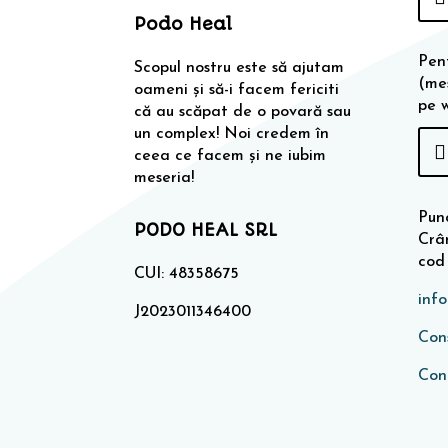
Podo Heal
Pen
Scopul nostru este să ajutam
(me
oameni și să-i facem fericiti
pe 
că au scăpat de o povară sau
un complex! Noi credem în
ceea ce facem și ne iubim
meseria!
Punc
PODO HEAL SRL
Crân
cod
CUI: 48358675
inf
J2023011346400
Cons
Con