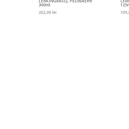
LEMONGRASS), PEDIBAEHR
LEM
300ml
125
202,00
lei
109