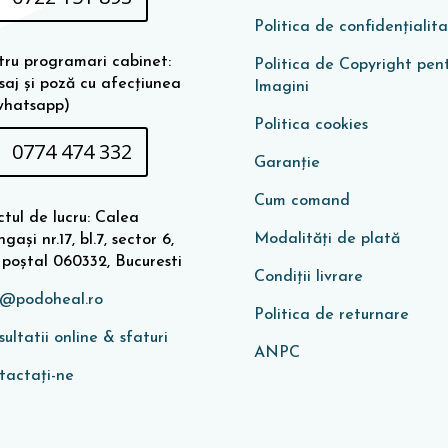
Politica de confidențialit
tru programari cabinet:
Politica de Copyright pen
saj și poză cu afecțiunea
Imagini
whatsapp)
Politica cookies
0774 474 332
Garanţie
Cum comand
tul de lucru: Calea
Modalități de plată
gași nr.17, bl.7, sector 6,
 poștal 060332, Bucuresti
Condiţii livrare
o@podoheal.ro
Politica de returnare
ultatii online & sfaturi
ANPC
tactați-ne