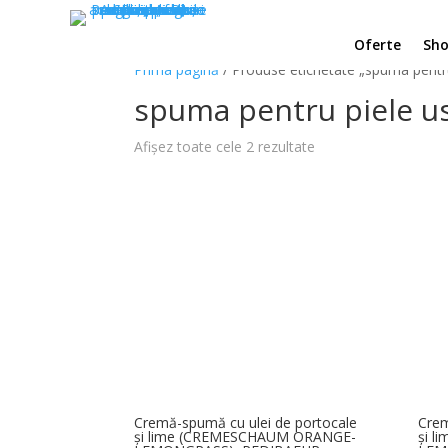
Oferte
Sh
Prima pagină
/ Produse etichetate „spuma pentru
spuma pentru piele u
Sortat
Afișez toate cele 2 rezultate
după
popularitate
Cremă-spumă cu ulei de portocale
Crem
și lime (CREMESCHAUM ORANGE-
și 