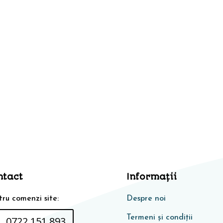
ntact
Informaţii
ru comenzi site:
Despre noi
Termeni și condiții
0722 151 893