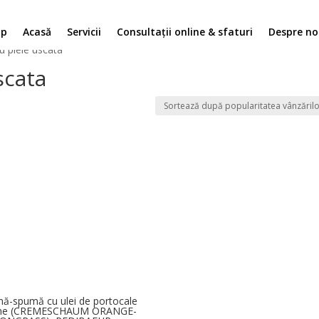
op
Acasă
Servicii
Consultații online & sfaturi
Despre no
 piele uscata”
scata
ă-spumă cu ulei de portocale
lime (CREMESCHAUM ORANGE-