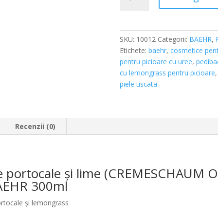
Cremă-
spumă
cu
ulei
SKU:
10012
Categorii:
BAEHR
,
de
Etichete:
baehr
,
cosmetice pent
portocale
pentru picioare cu uree
,
pediba
și
cu lemongrass pentru picioare
lime
piele uscata
(CREMESCHAUM
ORANGE-
LEMONGRASS),
PEDIBAEHR
Recenzii (0)
300ml
de portocale și lime (CREMESCHAUM
AEHR 300ml
ortocale și lemongrass