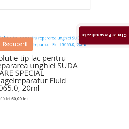
Oferte Personalizate
Reduceri!
olutie tip lac pentru
epararea unghiei SÜDA
ARE SPECIAL
agelreparatur Fluid
065.0, 20ml
Prețul
Prețul
,00
lei
60,00
lei
inițial
curent
a
este:
fost:
60,00 lei.
65,00 lei.