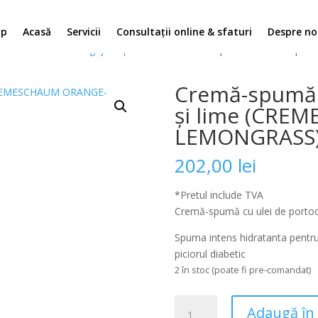
op
Acasă
Servicii
Consultații online & sfaturi
Despre no
use Profesionale ingrijirea picioarelor
/ Cremă-spumă cu ulei de por
Cremă-spumă c
și lime (CRE
LEMONGRASS)
202,00
lei
*Pretul include TVA
Cremă-spumă cu ulei de portoca
Spuma intens hidratanta pentru 
piciorul diabetic
2 în stoc (poate fi pre-comandat)
Cantitate
Adaugă în