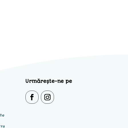
Urmărește-ne pe
ate
tru