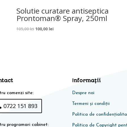
Solutie curatare antiseptica
Prontoman® Spray, 250ml
Prețul
Prețul
105,00
lei
100,00
lei
inițial
curent
a
este:
fost:
100,00 lei.
105,00 lei.
ntact
Informaţii
ru comenzi site:
Despre noi
Termeni și condiții
0722 151 893
Politica de confidențialit
tru programari cabinet:
Politica de Copyright pen