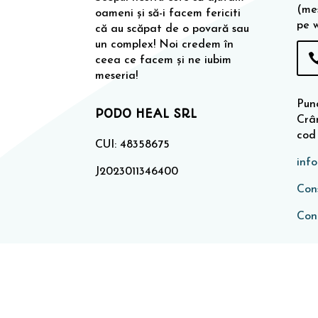
(me
oameni și să-i facem fericiti
pe 
că au scăpat de o povară sau
un complex! Noi credem în
ceea ce facem și ne iubim
meseria!
Punc
PODO HEAL SRL
Crân
cod
CUI: 48358675
inf
J2023011346400
Cons
Con