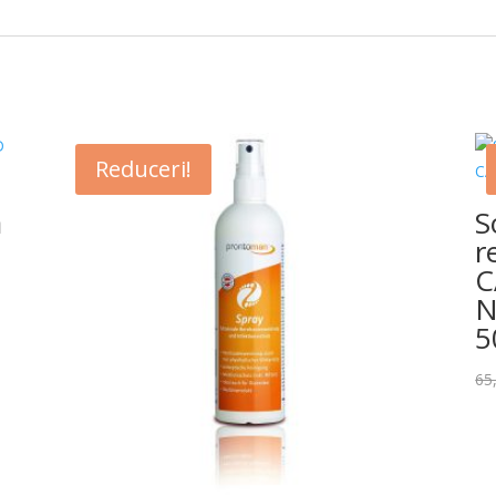
Reduceri!
a
S
r
C
N
5
65