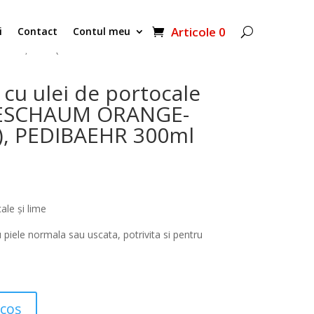
Articole 0
i
Contact
Contul meu
tocale și lime (CREMESCHAUM ORANGE-
u ulei de portocale
MESCHAUM ORANGE-
, PEDIBAEHR 300ml
le și lime
piele normala sau uscata, potrivita si pentru
 coș