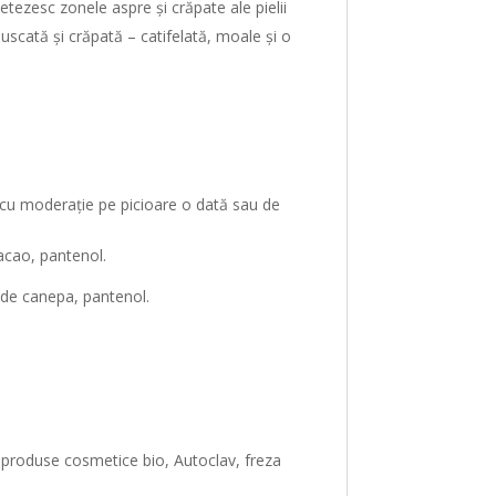
netezesc zonele aspre și crăpate ale pielii
scată și crăpată – catifelată, moale și o
ați cu moderație pe picioare o dată sau de
cacao, pantenol.
i de canepa, pantenol.