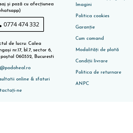
saj și poză cu afecțiunea
Imagini
whatsapp)
Politica cookies
0774 474 332
Garanţie
Cum comand
tul de lucru: Calea
Modalități de plată
gași nr.17, bl.7, sector 6,
 poștal 060332, Bucuresti
Condiţii livrare
o@podoheal.ro
Politica de returnare
ultatii online & sfaturi
ANPC
tactați-ne