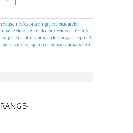
Produse Profesionale ingrijirea picioarelor
ru pedichiura
,
cosmetice profesionale
,
Cremă
ehr
,
piele uscata
,
spuma cu lemongrass
,
spumă
,
spuma cu lime
,
spuma diabetici
,
spuma pentru
 ORANGE-