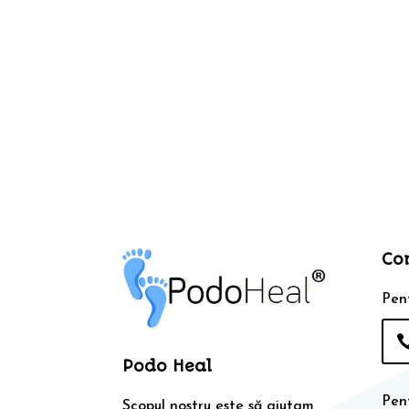
Co
Pent
Podo Heal
Pen
Scopul nostru este să ajutam