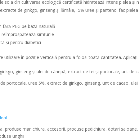
de soia din cultivarea ecologică certificată hidratează intens pielea și 
xtracte de ginkgo, ginseng și lămâie, 5% uree și pantenol fac pielea u
ri fără PEG pe bază naturală
i reîmprospătează simțurile
ită și pentru diabetici
re utilizare în poziţie verticală pentru a folosi toată cantitatea. Aplic
inkgo, ginseng și ulei de cânepă, extract de tei şi portocale, unt de 
t de portocale, uree 5%, extract de ginkgo, ginseng, unt de cacao, ule
eal