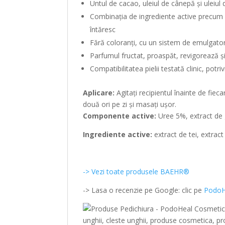
Untul de cacao, uleiul de cânepă și uleiul 
Combinația de ingrediente active precum e
întăresc
Fără coloranți, cu un sistem de emulgato
Parfumul fructat, proaspăt, revigorează ș
Compatibilitatea pielii testată clinic, potriv
Aplicare:
Agitați recipientul înainte de fieca
două ori pe zi și masați ușor.
Componente active:
Uree 5%, extract de g
Ingrediente active:
extract de tei, extrac
-> Vezi toate produsele BAEHR®
-> Lasa o recenzie pe Google: clic pe
PodoH