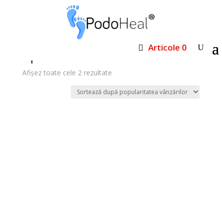
Prima pagină
/ Produse etichetate „spuma cu lime”
Articole 0
spuma cu lime
Sortat
Afișez toate cele 2 rezultate
după
popularitate