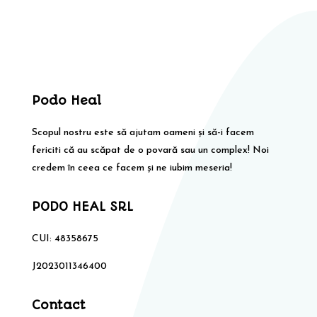
Podo Heal
Scopul nostru este să ajutam oameni și să-i facem
fericiti că au scăpat de o povară sau un complex! Noi
credem în ceea ce facem și ne iubim meseria!
PODO HEAL SRL
CUI: 48358675
J2023011346400
Contact