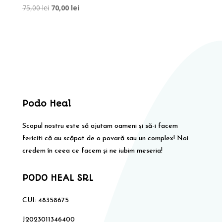
Prețul
Prețul
75,00
lei
70,00
lei
inițial
curent
a
este:
fost:
70,00 lei.
75,00 lei.
Podo Heal
Scopul nostru este să ajutam oameni și să-i facem
fericiti că au scăpat de o povară sau un complex! Noi
credem în ceea ce facem și ne iubim meseria!
PODO HEAL SRL
CUI: 48358675
J2023011346400