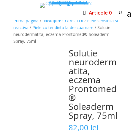
Articole 0
Prima pagină
/
INGRIJIRE CORPULUI
/
Piele sensibila si
reactiva
/
Piele cu tendinta la descuamare
/ Solutie
neurodermatita, eczema Prontomed® Soleaderm
Spray, 75ml
Solutie
neuroderm
atita,
eczema
Prontomed
®
Soleaderm
Spray, 75ml
82,00
lei