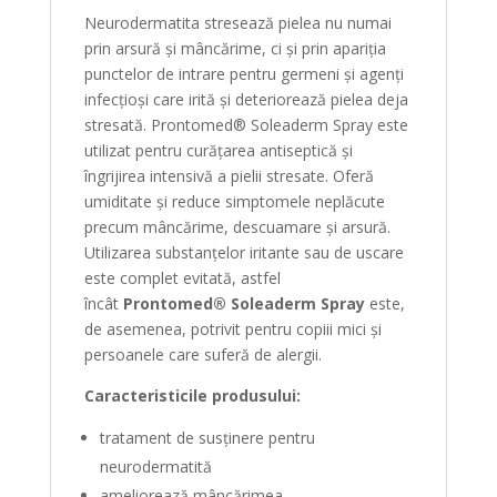
Neurodermatita stresează pielea nu numai
prin arsură și mâncărime, ci și prin apariția
punctelor de intrare pentru germeni și agenți
infecțioși care irită și deteriorează pielea deja
stresată. Prontomed® Soleaderm Spray este
utilizat pentru curățarea antiseptică și
îngrijirea intensivă a pielii stresate. Oferă
umiditate și reduce simptomele neplăcute
precum mâncărime, descuamare și arsură.
Utilizarea substanțelor iritante sau de uscare
este complet evitată, astfel
încât
Prontomed® Soleaderm Spray
este,
de asemenea, potrivit pentru copiii mici și
persoanele care suferă de alergii.
Caracteristicile produsului:
tratament de susținere pentru
neurodermatită
ameliorează mâncărimea