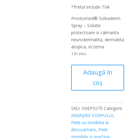
*Pretul include TVA
Prontomed® Soleaderm
Spray – Solutie
protectoare si calmanta
neurodermatita, dermatita
atopica, eczema.
1 în stoc
Cantitate
Adaugă în
Solutie
coș
neurodermatita,
eczema
Prontomed®
Soleaderm
SKU:
SNEPSS75
Categorii:
Spray,
INGRIJIRE CORPULUI
,
75ml
Piele cu tendinta la
descuamare
,
Piele
sensibila si reactiva
,