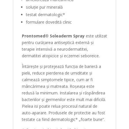
soluție pur minerală
testat dermatologic*
formulare dovedită clinic
Prontomed® Soleaderm Spray
este utilizat
pentru curățarea antiseptică externă și
terapie intensivă a neurodermatitei,
dermatitei atopicice și eczemei seboreice.
Întărește și protejează funcția de barieră a
pielii, reduce pierderea de umiditate și
calmează simptomele tipice, cum ar fi
mâncărimea și matreata. Roșeața este
redusă la minimum. Instalarea și răspândirea
bacteriilor și germenilor este mult mai dificilă.
Pielea isi poate relua procesul natural de
auto-aparare. Produsele de protectie au fost
testate ca fiind dermatologic* „foarte bune”.