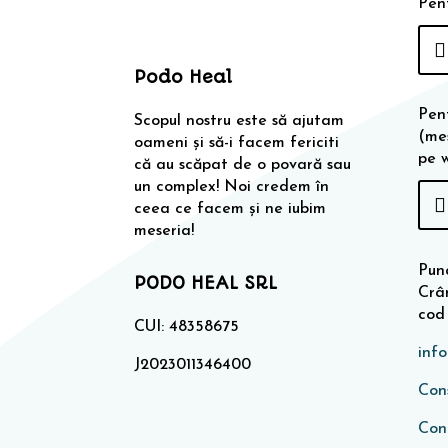
Pent
Podo Heal
Pen
Scopul nostru este să ajutam
(me
oameni și să-i facem fericiti
pe 
că au scăpat de o povară sau
un complex! Noi credem în
ceea ce facem și ne iubim
meseria!
Punc
PODO HEAL SRL
Crân
cod
CUI: 48358675
inf
J2023011346400
Cons
Con