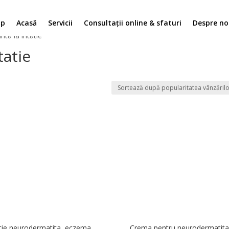
op
Acasă
Servicii
Consultații online & sfaturi
Despre no
ta la iritatie”
tatie
tie neurodermatita, eczema
Crema pentru neurodermatita 