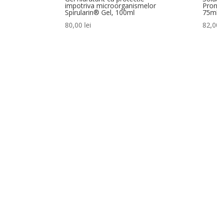
impotriva microorganismelor
Pro
Spirularin® Gel, 100ml
75m
80,00
lei
82,