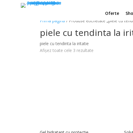
Oferte
Sh
Prima pagină
/ Produse etichetate „piele cu tendin
piele cu tendinta la iri
piele cu tendinta la iritatie
Sortat
Afișez toate cele 3 rezultate
după
popularitate
Gel hidratant cu protectie
Solu