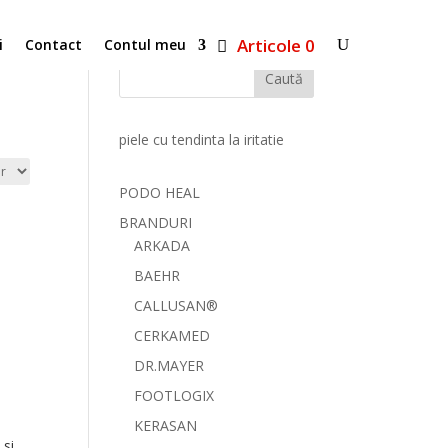
Articole 0
i
Contact
Contul meu
Caută
piele cu tendinta la iritatie
PODO HEAL
BRANDURI
ARKADA
BAEHR
CALLUSAN®
CERKAMED
DR.MAYER
FOOTLOGIX
KERASAN
si