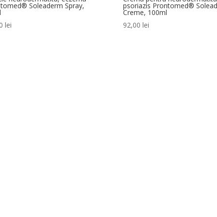
ntomed® Soleaderm Spray,
psoriazis Prontomed® Solea
l
Creme, 100ml
00
lei
92,00
lei