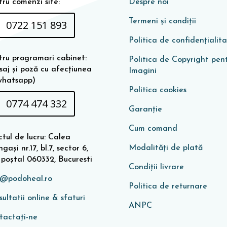
ru comenzi site:
Despre noi
Termeni și condiții
0722 151 893
Politica de confidențialit
tru programari cabinet:
Politica de Copyright pen
saj și poză cu afecțiunea
Imagini
whatsapp)
Politica cookies
0774 474 332
Garanţie
Cum comand
tul de lucru: Calea
Modalități de plată
gași nr.17, bl.7, sector 6,
 poștal 060332, Bucuresti
Condiţii livrare
o@podoheal.ro
Politica de returnare
ultatii online & sfaturi
ANPC
tactați-ne