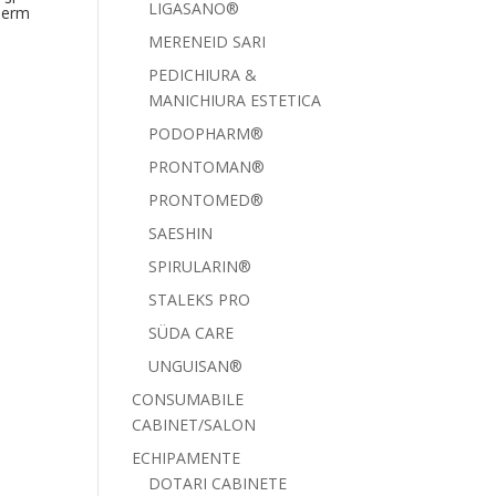
LIGASANO®
derm
MERENEID SARI
PEDICHIURA &
MANICHIURA ESTETICA
PODOPHARM®
PRONTOMAN®
PRONTOMED®
SAESHIN
SPIRULARIN®
STALEKS PRO
SÜDA CARE
UNGUISAN®
CONSUMABILE
CABINET/SALON
ECHIPAMENTE
DOTARI CABINETE