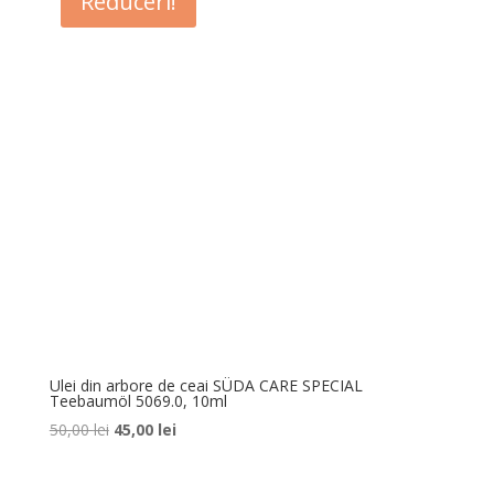
Reduceri!
57,00 lei.
Ulei din arbore de ceai SÜDA CARE SPECIAL
Teebaumöl 5069.0, 10ml
Prețul
Prețul
50,00
lei
45,00
lei
inițial
curent
a
este: