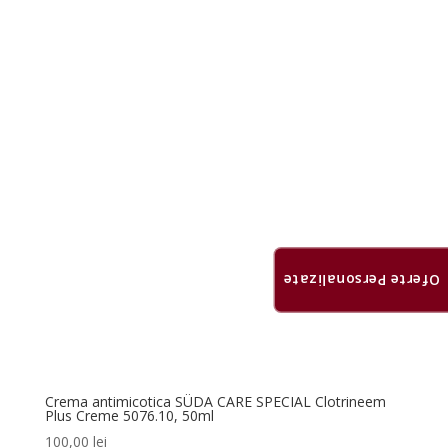
a
este:
fost:
60,00 lei.
65,00 lei.
Oferte Personalizate
Crema antimicotica SÜDA CARE SPECIAL Clotrineem
Plus Creme 5076.10, 50ml
100,00
lei