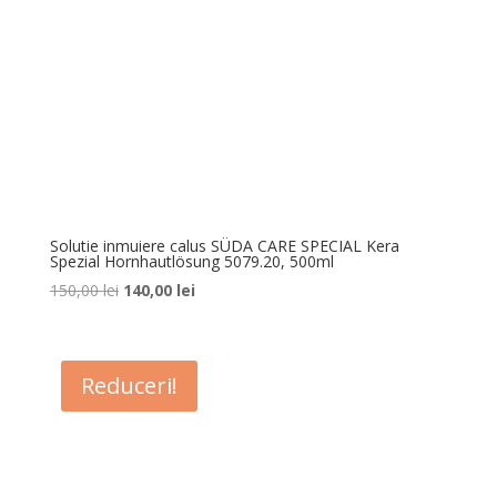
Solutie inmuiere calus SÜDA CARE SPECIAL Kera
Spezial Hornhautlösung 5079.20, 500ml
Prețul
Prețul
150,00
lei
140,00
lei
inițial
curent
a
este:
fost:
140,00 lei.
Reduceri!
150,00 lei.