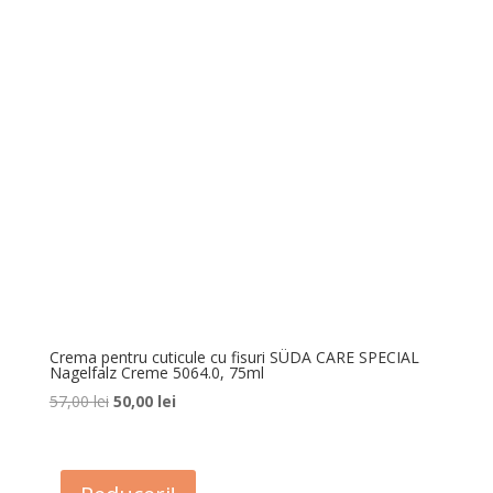
Crema pentru cuticule cu fisuri SÜDA CARE SPECIAL
Nagelfalz Creme 5064.0, 75ml
Prețul
Prețul
57,00
lei
50,00
lei
inițial
curent
a
este:
fost:
50,00 lei.