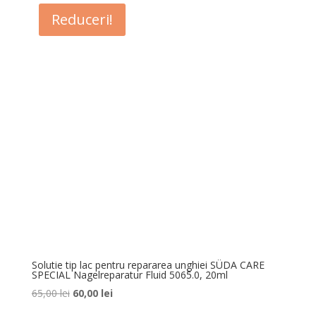
fost:
45,00 lei.
Reduceri!
50,00 lei.
Solutie tip lac pentru repararea unghiei SÜDA CARE
SPECIAL Nagelreparatur Fluid 5065.0, 20ml
Prețul
Prețul
65,00
lei
60,00
lei
inițial
curent