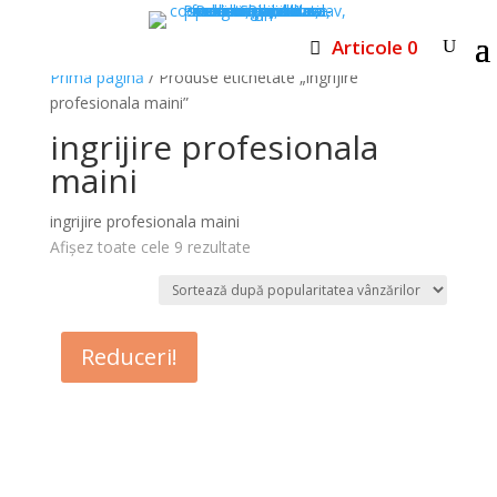
Articole 0
Prima pagină
/ Produse etichetate „ingrijire
profesionala maini”
ingrijire profesionala
maini
ingrijire profesionala maini
Sortat
Afișez toate cele 9 rezultate
după
popularitate
Reduceri!