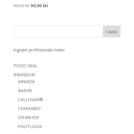
Prețul
Prețul
55,00
lei
50,00
lei
inițial
curent
a
este:
fost:
50,00 lei.
Caută
55,00 lei.
ingrijire profesionala maini
PODO HEAL
BRANDURI
ARKADA
BAEHR
CALLUSAN®
CERKAMED
DR.MAYER
FOOTLOGIX