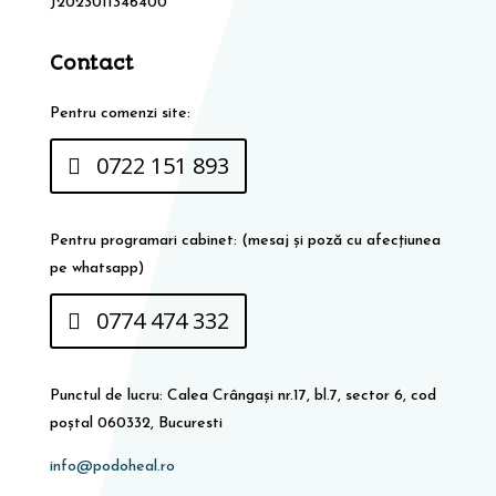
J2023011346400
Contact
Pentru comenzi site:
0722 151 893
Pentru programari cabinet: (mesaj și poză cu afecțiunea
pe whatsapp)
0774 474 332
Punctul de lucru: Calea Crângași nr.17, bl.7, sector 6, cod
poștal 060332, Bucuresti
info@podoheal.ro