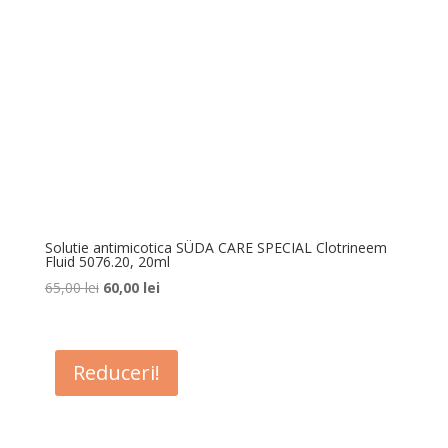
Solutie antimicotica SÜDA CARE SPECIAL Clotrineem
Fluid 5076.20, 20ml
Prețul
Prețul
65,00
lei
60,00
lei
inițial
curent
a
este:
fost:
60,00 lei.
Reduceri!
65,00 lei.