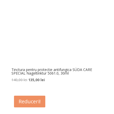
Tinctura pentru protectie antifungica SÜDA CARE
SPECIAL Nageltinktur 5061.0, 30ml
Prețul
Prețul
140,00
lei
135,00
lei
inițial
curent
a
este:
fost:
135,00 lei.
Reduceri!
140,00 lei.