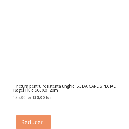
Tinctura pentru rezistenta unghiei SÜDA CARE SPECIAL
Nagel Fluid 5060.0, 20ml
Prețul
Prețul
135,00
lei
130,00
lei
inițial
curent
a
este:
fost:
130,00 lei.
Reduceri!
135,00 lei.