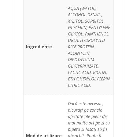
AQUA (WATER),
ALCOHOL DENAT.,
XYLITOL, SORBITOL,
GLYCERIN, PENTYLENE
GLYCOL, PANTHENOL,
UREA, HYDROLYZED
Ingrediente
RICE PROTEIN,
ALLANTOIN,
DIPOTASSIUM
GLYCYRRHIZATE,
LACTIC ACID, BIOTIN,
ETHYLHEXYLGLYCERIN,
CITRIC ACID.
Dacă este necesar,
picurați pe zonele
afectate ale pielii de
mai multe ori pe zi cu
pipeta și lăsați să fie
Mod de utilizare
absorbit. Poate fi