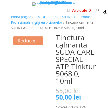
Articole 0
Prima pagină
/
PRODUSE PROFESIONISTI
/
Produse
Profesionale ingrijirea picioarelor
/ Tinctura calmanta
SÜDA CARE SPECIAL ATP Tinktur 5068.0, 10ml
Tinctura
Reduceri!
calmanta
SÜDA CARE
SPECIAL
ATP Tinktur
5068.0,
10ml
Prețul
55,00
lei
inițial
Prețul
50,00
lei
a
curent
fost:
*Pretul include TVA