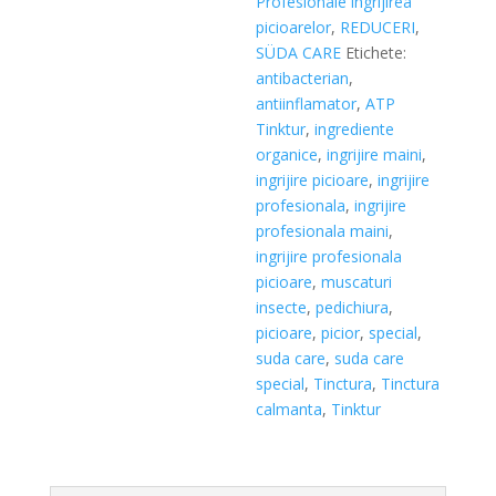
Profesionale ingrijirea
picioarelor
,
REDUCERI
,
SÜDA CARE
Etichete:
antibacterian
,
antiinflamator
,
ATP
Tinktur
,
ingrediente
organice
,
ingrijire maini
,
ingrijire picioare
,
ingrijire
profesionala
,
ingrijire
profesionala maini
,
ingrijire profesionala
picioare
,
muscaturi
insecte
,
pedichiura
,
picioare
,
picior
,
special
,
suda care
,
suda care
special
,
Tinctura
,
Tinctura
calmanta
,
Tinktur