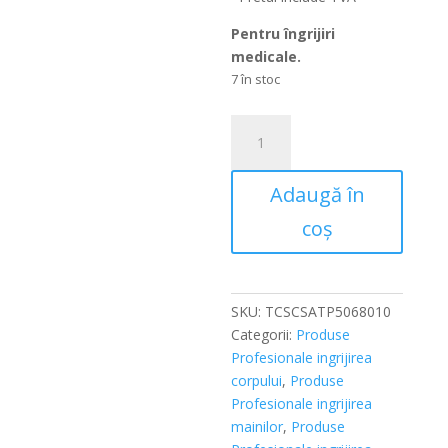
este:
55,00 lei.
50,00 lei.
Pentru îngrijiri
medicale.
7 în stoc
Cantitate
Tinctura
calmanta
Adaugă în
SÜDA
CARE
coș
SPECIAL
ATP
Tinktur
5068.0,
SKU:
TCSCSATP5068010
10ml
Categorii:
Produse
Profesionale ingrijirea
corpului
,
Produse
Profesionale ingrijirea
mainilor
,
Produse