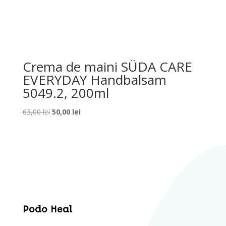
Crema de maini SÜDA CARE
EVERYDAY Handbalsam
5049.2, 200ml
Prețul
Prețul
63,00
lei
50,00
lei
inițial
curent
a
este:
fost:
50,00 lei.
63,00 lei.
Podo Heal