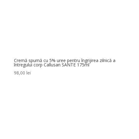
Cremă spumă cu 5% uree pentru îngrijirea zilnică a
întregului corp Callusan SANTE 175ml
98,00
lei