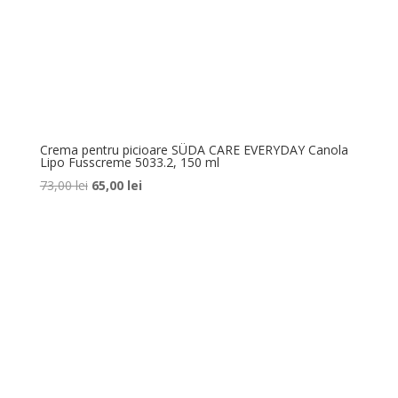
Crema pentru picioare SÜDA CARE EVERYDAY Canola
Lipo Fusscreme 5033.2, 150 ml
Prețul
Prețul
73,00
lei
65,00
lei
inițial
curent
a
este:
fost:
65,00 lei.
73,00 lei.