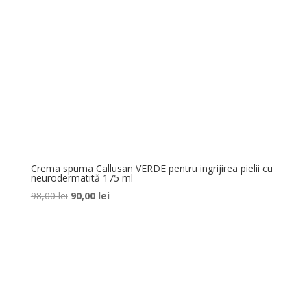
Crema spuma Callusan VERDE pentru ingrijirea pielii cu
neurodermatită 175 ml
Prețul
Prețul
98,00
lei
90,00
lei
inițial
curent
a
este:
fost:
90,00 lei.
98,00 lei.