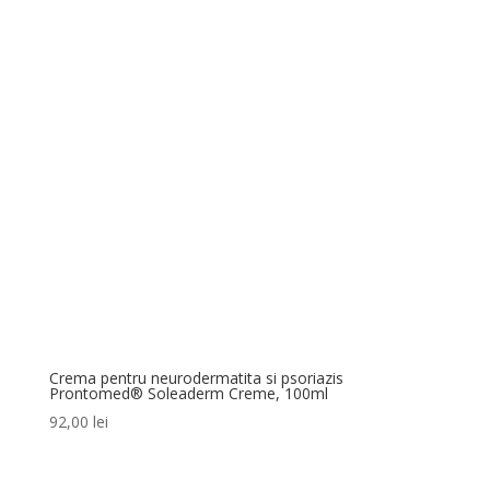
25,00 lei.
Crema pentru neurodermatita si psoriazis
Prontomed® Soleaderm Creme, 100ml
92,00
lei