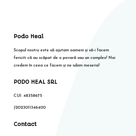
Podo Heal
Scopul nostru este să ajutam oameni și să-i facem
fericiti că au scăpat de o povară sau un complex! Noi
credem în ceea ce facem și ne iubim meseria!
PODO HEAL SRL
CUI: 48358675
J2023011346400
Contact