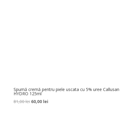
Spumă cremă pentru piele uscata cu 5% uree Callusan
HYDRO 125ml
Prețul
Prețul
81,00
lei
60,00
lei
inițial
curent
a
este:
fost:
60,00 lei.
81,00 lei.