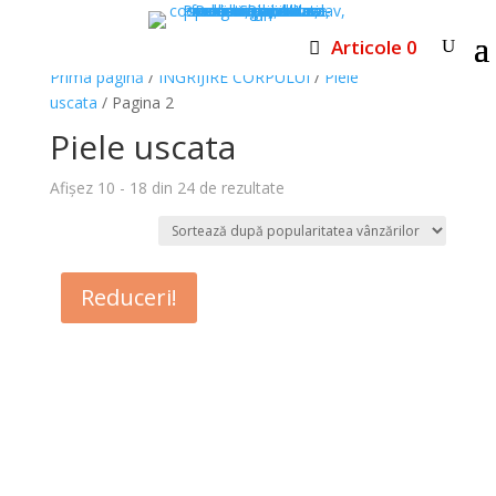
Articole 0
Prima pagină
/
INGRIJIRE CORPULUI
/
Piele
uscata
/ Pagina 2
Piele uscata
Sortat
Afișez 10 - 18 din 24 de rezultate
după
popularitate
Reduceri!