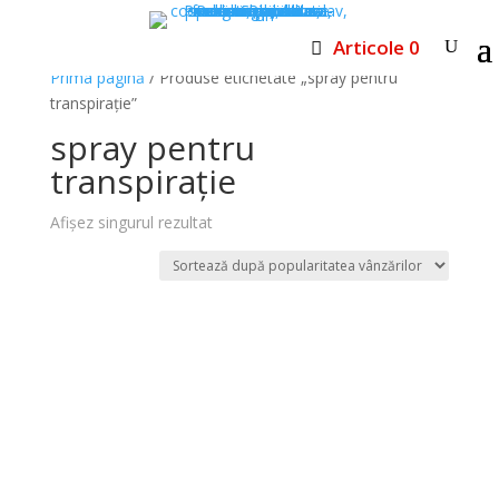
Articole 0
Prima pagină
/ Produse etichetate „spray pentru
transpiraţie”
spray pentru
transpiraţie
Afișez singurul rezultat