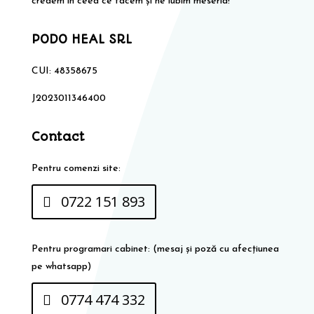
credem în ceea ce facem și ne iubim meseria!
PODO HEAL SRL
CUI: 48358675
J2023011346400
Contact
Pentru comenzi site:
0722 151 893
Pentru programari cabinet: (mesaj și poză cu afecțiunea
pe whatsapp)
0774 474 332