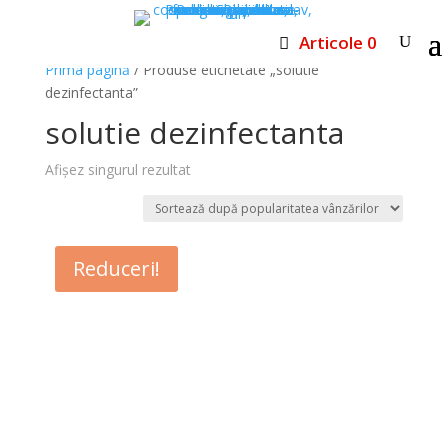
Articole 0
Prima pagină
/ Produse etichetate „solutie
dezinfectanta”
solutie dezinfectanta
Afișez singurul rezultat
Reduceri!