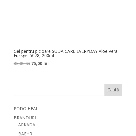
Gel pentru picioare SÜDA CARE EVERYDAY Aloe Vera
Fussgel 5078, 200ml
Prețul
Prețul
83,00
lei
75,00
lei
inițial
curent
a
este:
fost:
75,00 lei.
Caută
83,00 lei.
PODO HEAL
BRANDURI
ARKADA
BAEHR