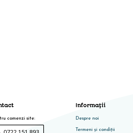
ntact
Informaţii
ru comenzi site:
Despre noi
Termeni și condiții
0722 151 893