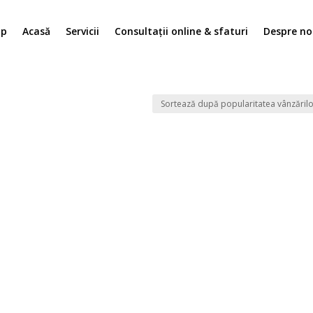
op
Acasă
Servicii
Consultații online & sfaturi
Despre no
vocado”