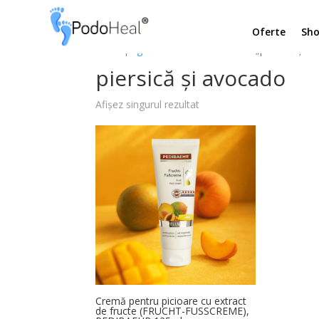
Oferte
Sh
Prima pagină
/ Produse etichetate „piersică și a
piersică și avocado
Afișez singurul rezultat
Cremă pentru picioare cu extract
de fructe (FRUCHT-FUSSCREME),