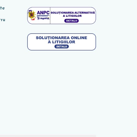
ate
tru