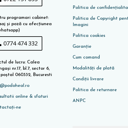
Politica de confidențialit
tru programari cabinet:
Politica de Copyright pen
saj și poză cu afecțiunea
Imagini
whatsapp)
Politica cookies
0774 474 332
Garanţie
Cum comand
tul de lucru: Calea
Modalități de plată
gași nr.17, bl.7, sector 6,
 poștal 060332, Bucuresti
Condiţii livrare
o@podoheal.ro
Politica de returnare
ultatii online & sfaturi
ANPC
tactați-ne