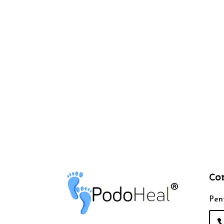
Co
Pent