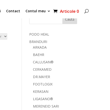
Articole 0
i
Contact
Contul meu
Caută
PODO HEAL
BRANDURI
ARKADA
BAEHR
CALLUSAN®
CERKAMED
DR.MAYER
FOOTLOGIX
KERASAN
LIGASANO®
MERENEID SARI