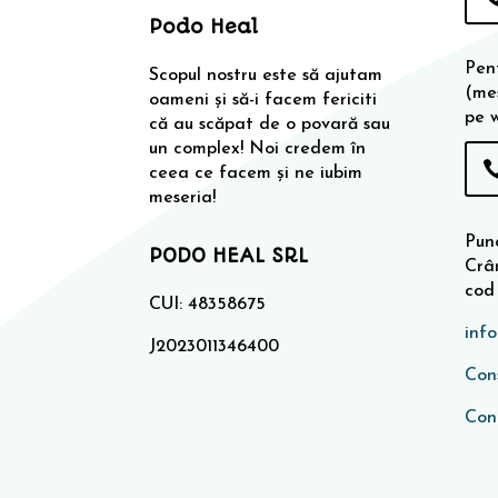
Podo Heal
Pen
Scopul nostru este să ajutam
(me
oameni și să-i facem fericiti
pe 
că au scăpat de o povară sau
un complex! Noi credem în
ceea ce facem și ne iubim
meseria!
Punc
PODO HEAL SRL
Crân
cod
CUI: 48358675
inf
J2023011346400
Cons
Con