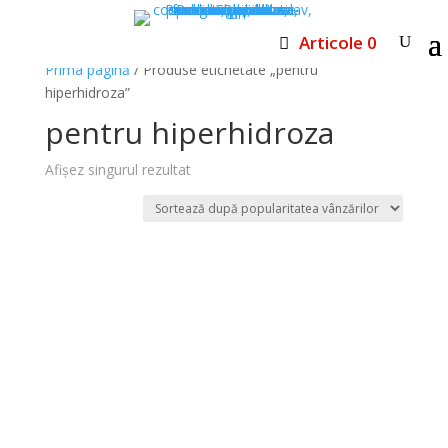
Articole 0
Prima pagină
/ Produse etichetate „pentru
hiperhidroza”
pentru hiperhidroza
Afișez singurul rezultat