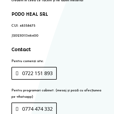
credem în ceea ce facem și ne iubim meseria!
PODO HEAL SRL
CUI: 48358675
J2023011346400
Contact
Pentru comenzi site:
0722 151 893
Pentru programari cabinet: (mesaj și poză cu afecțiunea
pe whatsapp)
0774 474 332