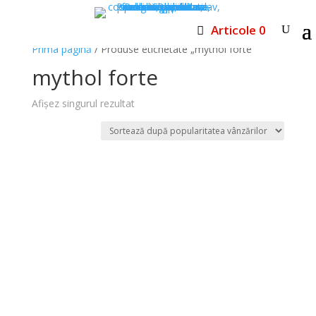
Articole 0
Prima pagină
/ Produse etichetate „mythol forte”
mythol forte
Afișez singurul rezultat