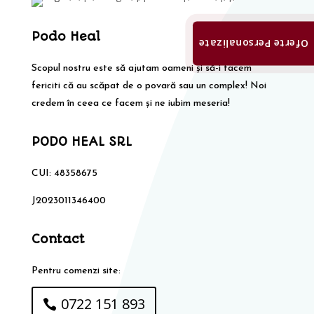
Podo Heal
Oferte Personalizate
Scopul nostru este să ajutam oameni și să-i facem
fericiti că au scăpat de o povară sau un complex! Noi
credem în ceea ce facem și ne iubim meseria!
PODO HEAL SRL
CUI: 48358675
J2023011346400
Contact
Pentru comenzi site:
0722 151 893