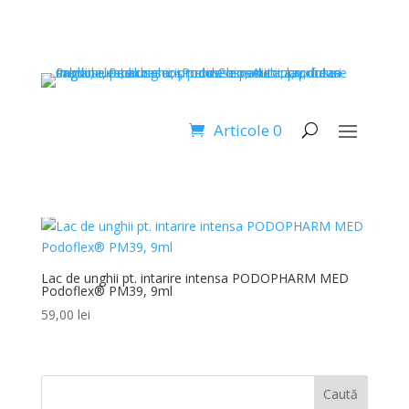
Prima pagină
/ Produse etichetate „intaritor unghii
maini”
intaritor unghii maini
Articole 0
Afișez singurul rezultat
Lac de unghii pt. intarire intensa PODOPHARM MED
Podoflex® PM39, 9ml
59,00
lei
Caută