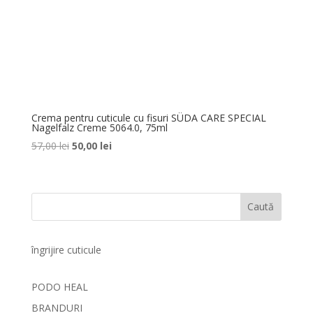
Crema pentru cuticule cu fisuri SÜDA CARE SPECIAL
Nagelfalz Creme 5064.0, 75ml
Prețul
Prețul
57,00
lei
50,00
lei
inițial
curent
a
este:
fost:
50,00 lei.
Caută
57,00 lei.
îngrijire cuticule
PODO HEAL
BRANDURI