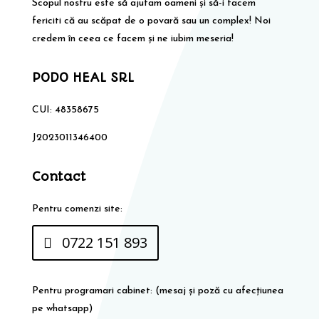
Scopul nostru este să ajutam oameni și să-i facem
fericiti că au scăpat de o povară sau un complex! Noi
credem în ceea ce facem și ne iubim meseria!
PODO HEAL SRL
CUI: 48358675
J2023011346400
Contact
Pentru comenzi site:
0722 151 893
Pentru programari cabinet: (mesaj și poză cu afecțiunea
pe whatsapp)