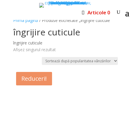
Articole 0
Prima pagină
/ Produse etichetate „îngrijire cuticule”
îngrijire cuticule
îngrijire cuticule
Afișez singurul rezultat
Reduceri!