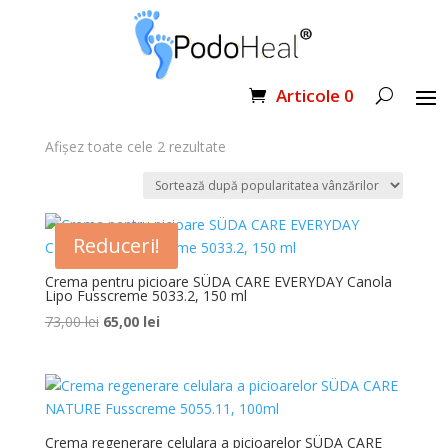
Prima pagină
/ Produse etichetate „diabet”
Articole 0
diabet
Sortat
Afișez toate cele 2 rezultate
după
popularitate
Reduceri!
Crema pentru picioare SÜDA CARE EVERYDAY Canola
Lipo Fusscreme 5033.2, 150 ml
Prețul
Prețul
73,00
lei
65,00
lei
inițial
curent
a
este:
fost:
65,00 lei.
73,00 lei.
Crema regenerare celulara a picioarelor SÜDA CARE