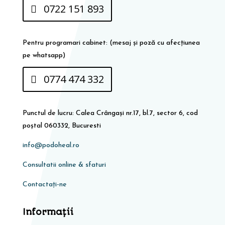
0722 151 893
Pentru programari cabinet: (mesaj și poză cu afecțiunea
pe whatsapp)
0774 474 332
Punctul de lucru: Calea Crângași nr.17, bl.7, sector 6, cod
poștal 060332, Bucuresti
info@podoheal.ro
Consultatii online & sfaturi
Contactați-ne
Informaţii