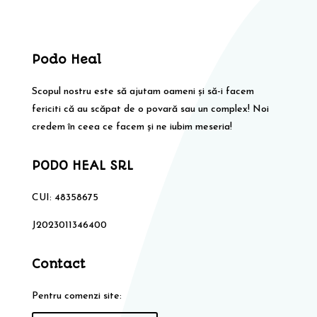
Podo Heal
Scopul nostru este să ajutam oameni și să-i facem
fericiti că au scăpat de o povară sau un complex! Noi
credem în ceea ce facem și ne iubim meseria!
PODO HEAL SRL
CUI: 48358675
J2023011346400
Contact
Pentru comenzi site: