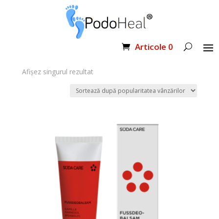
Prima pagină
/ Produse etichetate „deobalsam”
Articole 0
deobalsam
Afișez singurul rezultat