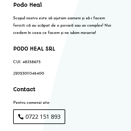
Podo Heal
Scopul nostru este să ajutam oameni și să-i facem
fericiti că au scăpat de o povară sau un complex! Noi
credem în ceea ce facem și ne iubim meseria!
PODO HEAL SRL
CUI: 48358675
J2023011346400
Contact
Pentru comenzi site:
0722 151 893