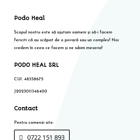
Podo Heal
Scopul nostru este să ajutam oameni și să-i facem
fericiti că au scăpat de o povară sau un complex! Noi
credem în ceea ce facem și ne iubim meseria!
PODO HEAL SRL
CUI: 48358675
J2023011346400
Contact
Pentru comenzi site:
0722 151 893