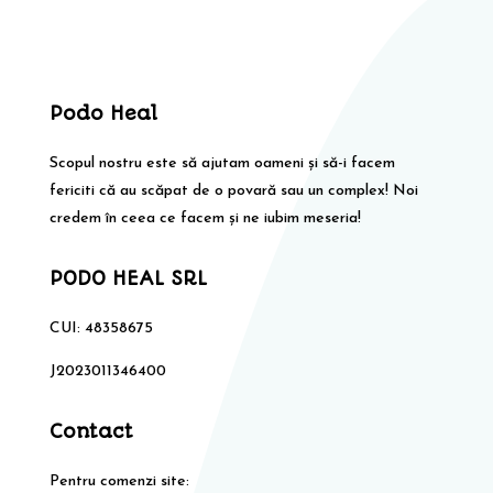
Podo Heal
Scopul nostru este să ajutam oameni și să-i facem
fericiti că au scăpat de o povară sau un complex! Noi
credem în ceea ce facem și ne iubim meseria!
PODO HEAL SRL
CUI: 48358675
J2023011346400
Contact
Pentru comenzi site: