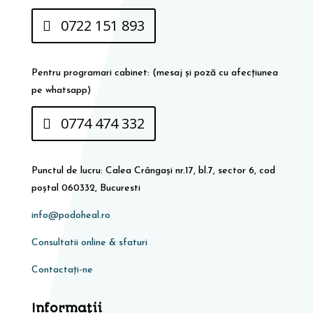
0722 151 893
Pentru programari cabinet: (mesaj și poză cu afecțiunea
pe whatsapp)
0774 474 332
Punctul de lucru: Calea Crângași nr.17, bl.7, sector 6, cod
poștal 060332, Bucuresti
info@podoheal.ro
Consultatii online & sfaturi
Contactați-ne
Informaţii