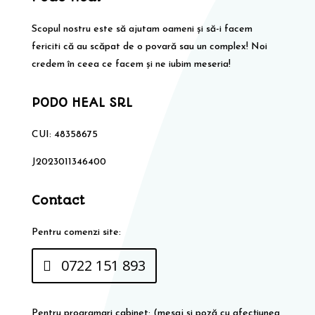
Scopul nostru este să ajutam oameni și să-i facem
fericiti că au scăpat de o povară sau un complex! Noi
credem în ceea ce facem și ne iubim meseria!
PODO HEAL SRL
CUI: 48358675
J2023011346400
Contact
Pentru comenzi site:
0722 151 893
Pentru programari cabinet: (mesaj și poză cu afecțiunea