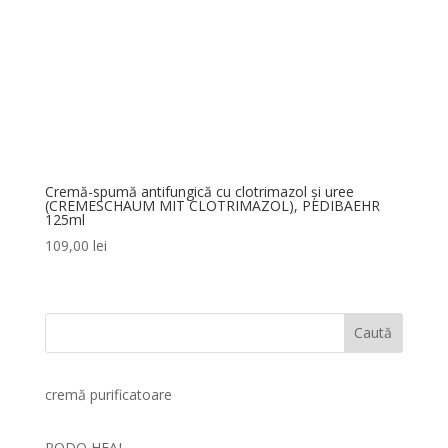
Cremă-spumă antifungică cu clotrimazol și uree
(CREMESCHAUM MIT CLOTRIMAZOL), PEDIBAEHR
125ml
109,00
lei
Caută
cremă purificatoare
PODO HEAL