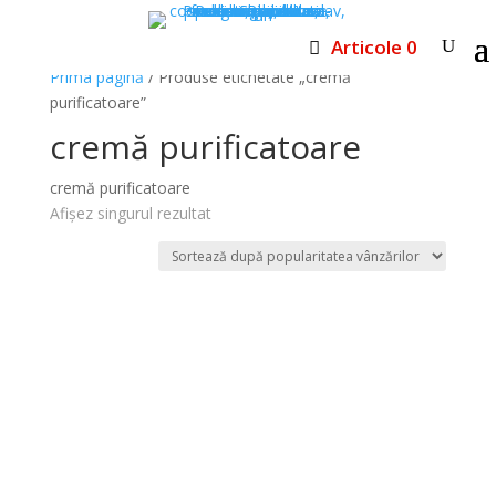
Articole 0
Prima pagină
/ Produse etichetate „cremă
purificatoare”
cremă purificatoare
cremă purificatoare
Afișez singurul rezultat