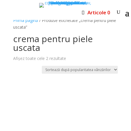
Articole 0
Prima pagină
/ Produse etichetate „crema pentru piele
uscata”
crema pentru piele
uscata
Sortat
Afișez toate cele 2 rezultate
după
popularitate