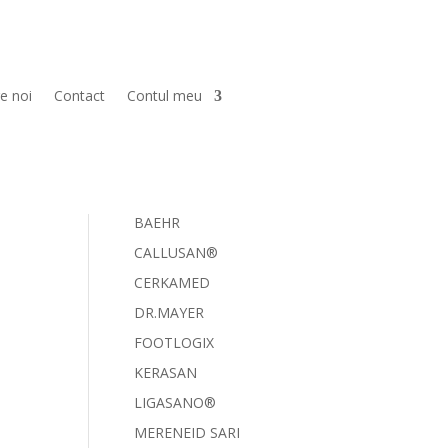
Caută
e noi
Contact
Contul meu
PODO HEAL
BRANDURI
ARKADA
BAEHR
CALLUSAN®
CERKAMED
DR.MAYER
FOOTLOGIX
KERASAN
LIGASANO®
MERENEID SARI