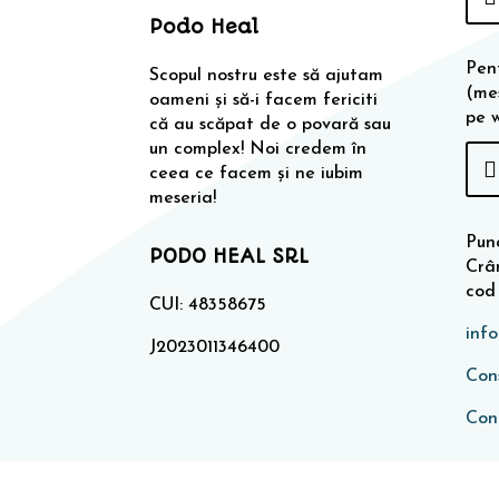
Podo Heal
Pen
Scopul nostru este să ajutam
(me
oameni și să-i facem fericiti
pe 
că au scăpat de o povară sau
un complex! Noi credem în
ceea ce facem și ne iubim
meseria!
Punc
PODO HEAL SRL
Crân
cod
CUI: 48358675
inf
J2023011346400
Cons
Con