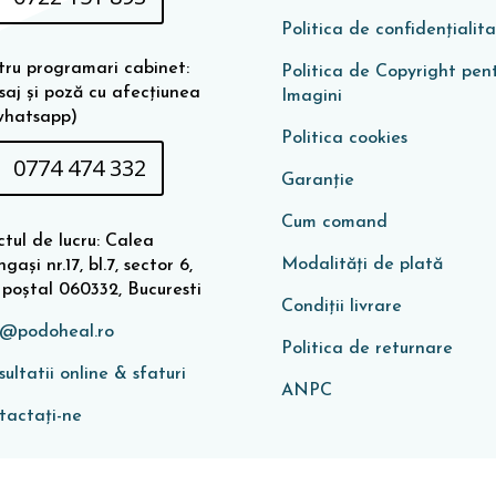
Politica de confidențialit
tru programari cabinet:
Politica de Copyright pen
saj și poză cu afecțiunea
Imagini
whatsapp)
Politica cookies
0774 474 332
Garanţie
Cum comand
tul de lucru: Calea
Modalități de plată
gași nr.17, bl.7, sector 6,
 poștal 060332, Bucuresti
Condiţii livrare
o@podoheal.ro
Politica de returnare
ultatii online & sfaturi
ANPC
tactați-ne