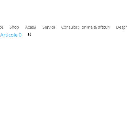
 crăpături”
ri
te
Shop
Acasă
Servicii
Consultații online & sfaturi
Despr
Articole 0