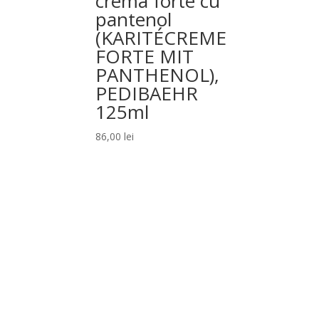
crema forte cu
pantenol
(KARITÉCREME
FORTE MIT
PANTHENOL),
PEDIBAEHR
125ml
86,00
lei