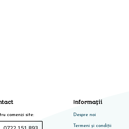
ntact
Informaţii
ru comenzi site:
Despre noi
Termeni și condiții
0722 151 893