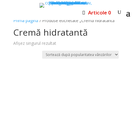
Articole 0
Prima pagină
/ Produse etichetate „Cremă hidratantă”
Cremă hidratantă
Afișez singurul rezultat