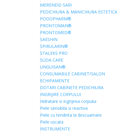
MERENEID SARI
PEDICHIURA & MANICHIURA ESTETICA
PODOPHARM®
PRONTOMAN®
PRONTOMED®
SAESHIN
SPIRULARIN®
STALEKS PRO
SÜDA CARE
UNGUISAN®
CONSUMABILE CABINET/SALON
ECHIPAMENTE
DOTARI CABINETE PEDICHIURA
INGRIJIRE CORPULUI
Hidratare si ingrijirea corpului
Piele sensibila si reactiva
Piele cu tendinta la descuamare
Piele uscata
INSTRUMENTE