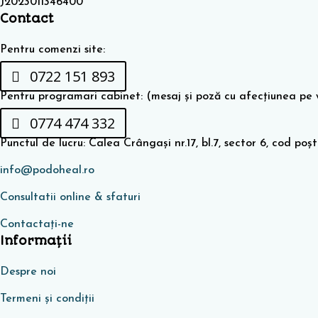
J2023011346400
Contact
Pentru comenzi site:
0722 151 893
Pentru programari cabinet: (mesaj și poză cu afecțiunea pe
0774 474 332
Punctul de lucru: Calea Crângași nr.17, bl.7, sector 6, cod poș
info@podoheal.ro
Consultatii online & sfaturi
Contactați-ne
Informaţii
Despre noi
Termeni și condiții