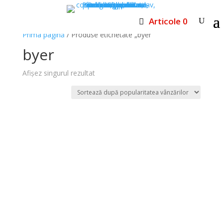
Articole 0
Prima pagină
/ Produse etichetate „byer”
byer
Afișez singurul rezultat