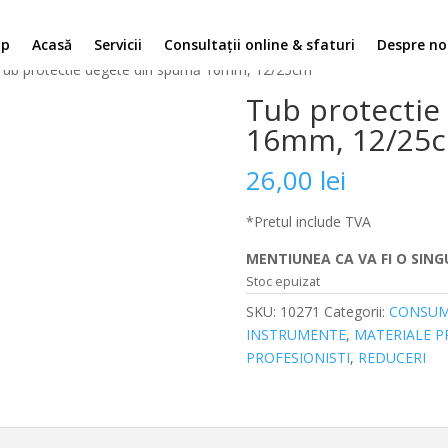
op
Acasă
Servicii
Consultații online & sfaturi
Despre no
Tub protectie degete din spumă 16mm, 12/25cm
Tub protectie
16mm, 12/25
26,00
lei
*Pretul include TVA
MENTIUNEA CA VA FI O SING
Stoc epuizat
SKU:
10271
Categorii:
CONSUM
INSTRUMENTE
,
MATERIALE P
PROFESIONISTI
,
REDUCERI