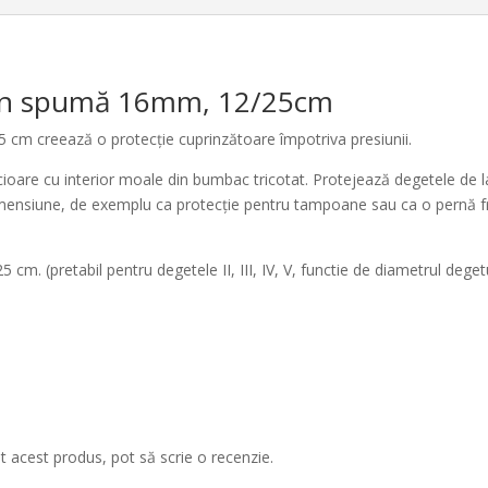
din spumă 16mm, 12/25cm
5 cm creează o protecție cuprinzătoare împotriva presiunii.
cioare cu interior moale din bumbac tricotat. Protejează degetele de la 
 dimensiune, de exemplu ca protecție pentru tampoane sau ca o pernă f
m. (pretabil pentru degetele II, III, IV, V, functie de diametrul deget
at acest produs, pot să scrie o recenzie.