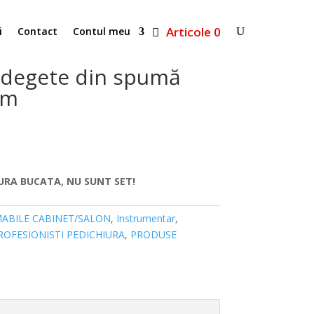
Articole 0
i
Contact
Contul meu
 degete din spumă
cm
URA BUCATA, NU SUNT SET!
ABILE CABINET/SALON
,
Instrumentar
,
ROFESIONISTI PEDICHIURA
,
PRODUSE