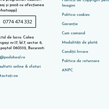
Politica de Copyright pen
saj și poză cu afecțiunea
Imagini
whatsapp)
Politica cookies
0774 474 332
Garanţie
Cum comand
tul de lucru: Calea
Modalități de plată
gași nr.17, bl.7, sector 6,
 poștal 060332, Bucuresti
Condiţii livrare
o@podoheal.ro
Politica de returnare
ultatii online & sfaturi
ANPC
tactați-ne