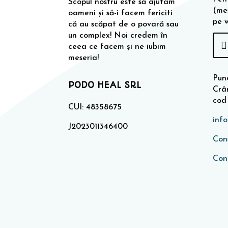
Scopul nostru este să ajutam
(me
oameni și să-i facem fericiti
pe 
că au scăpat de o povară sau
un complex! Noi credem în
ceea ce facem și ne iubim
meseria!
Punc
PODO HEAL SRL
Crân
cod
CUI: 48358675
inf
J2023011346400
Cons
Con