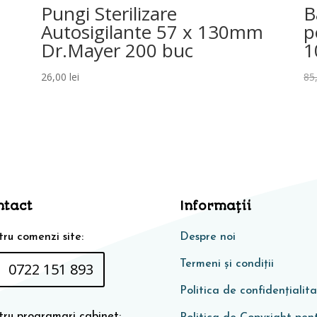
Pungi Sterilizare
B
Autosigilante 57 x 130mm
p
Dr.Mayer 200 buc
1
26,00
lei
85
ntact
Informaţii
ru comenzi site:
Despre noi
Termeni și condiții
0722 151 893
Politica de confidențialit
tru programari cabinet: