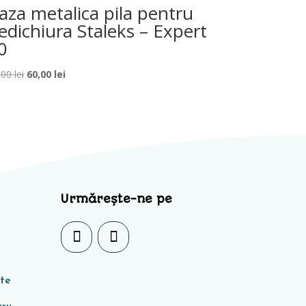
aza metalica pila pentru
edichiura Staleks – Expert
0
Prețul
Prețul
,00
lei
60,00
lei
inițial
curent
a
este:
fost:
60,00 lei.
85,00 lei.
Urmărește-ne pe
ate