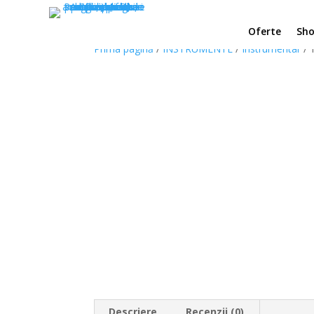
Oferte
Sh
Prima pagină
/
INSTRUMENTE
/
Instrumentar
/ 
Descriere
Recenzii (0)