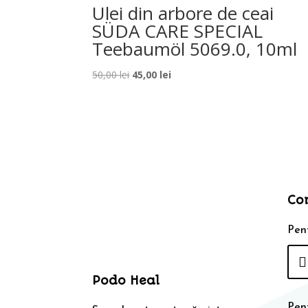
Ulei din arbore de ceai
SÜDA CARE SPECIAL
Teebaumöl 5069.0, 10ml
Prețul
Prețul
50,00
lei
45,00
lei
inițial
curent
a
este:
fost:
45,00 lei.
50,00 lei.
Co
Pent
Podo Heal
Pen