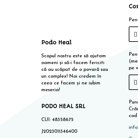
Co
Pent
Podo Heal
Pen
Scopul nostru este să ajutam
(me
oameni și să-i facem fericiti
pe 
că au scăpat de o povară sau
un complex! Noi credem în
ceea ce facem și ne iubim
meseria!
Punc
PODO HEAL SRL
Crân
cod
CUI: 48358675
inf
J2023011346400