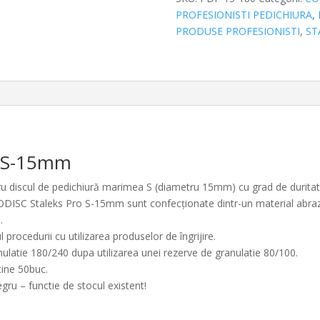
Staleks
PROFESIONISTI PEDICHIURA
,
Pro
PRODUSE PROFESIONISTI
,
ST
S-
15mm,
granulatie
180,
PDF-
15-
180
o S-15mm
ru discul de pedichiură marimea S (diametru 15mm) cu grad de duritat
DISC Staleks Pro S-15mm sunt confecționate dintr-un material abraziv 
.
 procedurii cu utilizarea produselor de îngrijire.
latie 180/240 dupa utilizarea unei rezerve de granulatie 80/100.
tine 50buc.
egru – functie de stocul existent!