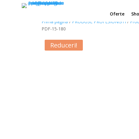
Oferte
Sh
Prima pagină
/
PRODUSE PROFESIONISTI
/
Prod
PDF-15-180
Reduceri!