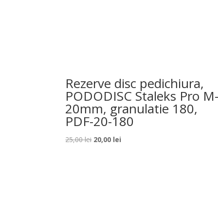
Rezerve disc pedichiura,
PODODISC Staleks Pro M
20mm, granulatie 180,
PDF-20-180
Prețul
Prețul
25,00
lei
20,00
lei
inițial
curent
a
este:
fost:
20,00 lei.
25,00 lei.