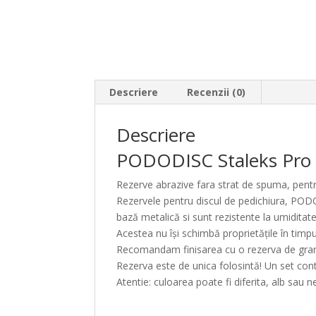
Descriere
Recenzii (0)
Descriere
PODODISC Staleks Pr
Rezerve abrazive fara strat de spuma, pent
Rezervele pentru discul de pedichiura, PODO
bază metalică si sunt rezistente la umiditate
Acestea nu își schimbă proprietățile în timpul
Recomandam finisarea cu o rezerva de granu
Rezerva este de unica folosintă! Un set con
Atentie: culoarea poate fi diferita, alb sau n