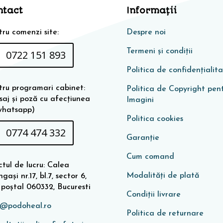
ntact
Informaţii
ru comenzi site:
Despre noi
Termeni și condiții
0722 151 893
Politica de confidențialit
tru programari cabinet:
Politica de Copyright pen
saj și poză cu afecțiunea
Imagini
whatsapp)
Politica cookies
0774 474 332
Garanţie
Cum comand
tul de lucru: Calea
Modalități de plată
gași nr.17, bl.7, sector 6,
 poștal 060332, Bucuresti
Condiţii livrare
o@podoheal.ro
Politica de returnare