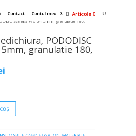
Articole 0
i
Contact
Contul meu
ODISC Staleks Pro S-15mm, granulatie 180,
pedichiura, PODODISC
-15mm, granulatie 180,
Prețul
ei
curent
este:
15,00 lei.
i.
 coș
NSUMABILE CABINET/SALON
,
MATERIALE