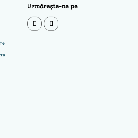
Urmărește-ne pe
ate
tru