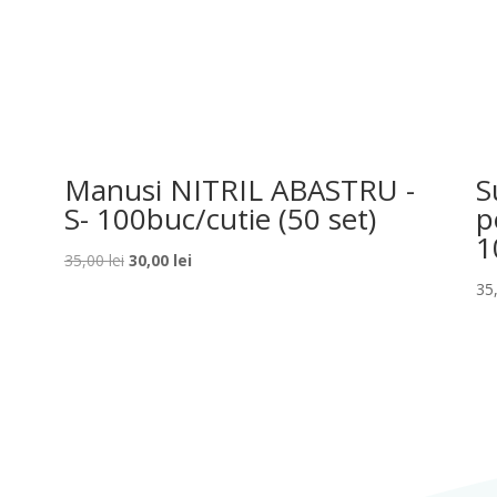
Manusi NITRIL ABASTRU -
S
-
S- 100buc/cutie (50 set)
p
1
Prețul
Prețul
35,00
lei
30,00
lei
inițial
curent
35
a
este:
fost:
30,00 lei.
35,00 lei.