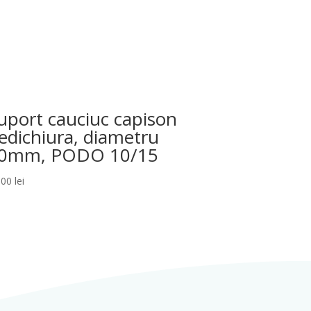
uport cauciuc capison
edichiura, diametru
0mm, PODO 10/15
,00
lei