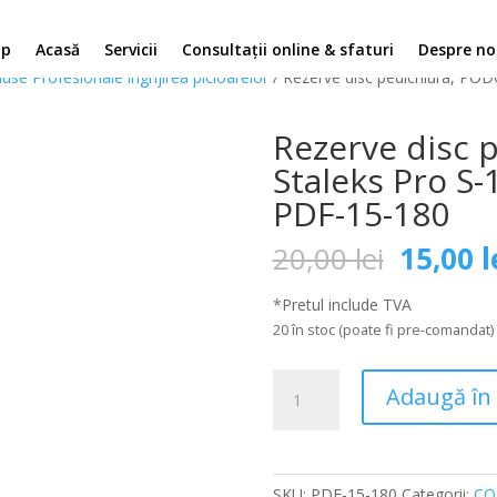
op
Acasă
Servicii
Consultații online & sfaturi
Despre no
use Profesionale ingrijirea picioarelor
/ Rezerve disc pedichiura, POD
Rezerve disc 
Staleks Pro S
PDF-15-180
Prețul
20,00
lei
15,00
l
inițial
a
*Pretul include TVA
fost:
20 în stoc (poate fi pre-comandat)
20,00 le
Cantitate
Adaugă în
Rezerve
disc
pedichiura,
PODODISC
SKU:
PDF-15-180
Categorii:
CO