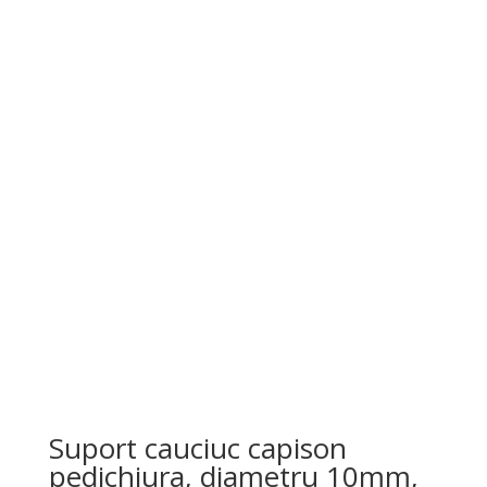
a
este:
fost:
50,00 lei.
65,00 lei.
Suport cauciuc capison
pedichiura, diametru 10mm,