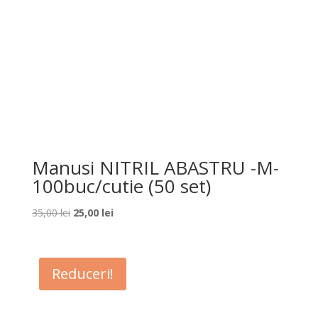
Manusi NITRIL ABASTRU -M-
100buc/cutie (50 set)
Prețul
Prețul
35,00
lei
25,00
lei
inițial
curent
a
este:
fost:
25,00 lei.
Reduceri!
35,00 lei.