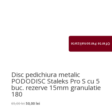
Oferte Personalizate
Disc pedichiura metalic
PODODISC Staleks Pro S cu 5
buc. rezerve 15mm granulatie
180
Prețul
Prețul
65,00
lei
50,00
lei
inițial
curent