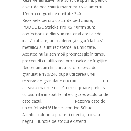
Rezerve abrazive fara strat de spuma, pentru
discul de pedichiură marimea XS (diametru
10mm) cu grad de duritate 240.
Rezervele pentru discul de pedichiura,
PODODISC Staleks Pro XS-10mm sunt
confecționate dintr-un material abraziv de
înaltă calitate, au o aderență sigură la bază
metalică si sunt rezistente la umiditate.
Acestea nu își schimbă proprietățile în timpul
procedurii cu utilizarea produselor de îngrijire.
Recomandam finisarea cu o rezerva de
granulatie 180/240 dupa utilizarea unei
rezerve de granulatie 80/100. Cu
aceasta marime de 10mm se poate prelucra
cu usurinta in spatiile interdigitale, acolo unde
este cazul. Rezerva este de
unica folosintă! Un set contine 50buc.
Atentie: culoarea poate fi diferita, alb sau
negru – functie de stocul existent!