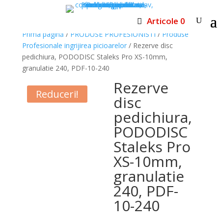
Articole 0
Prima pagină
/
PRODUSE PROFESIONISTI
/
Produse
Profesionale ingrijirea picioarelor
/ Rezerve disc
pedichiura, PODODISC Staleks Pro XS-10mm,
granulatie 240, PDF-10-240
Rezerve
Reduceri!
disc
pedichiura,
PODODISC
Staleks Pro
XS-10mm,
granulatie
240, PDF-
10-240