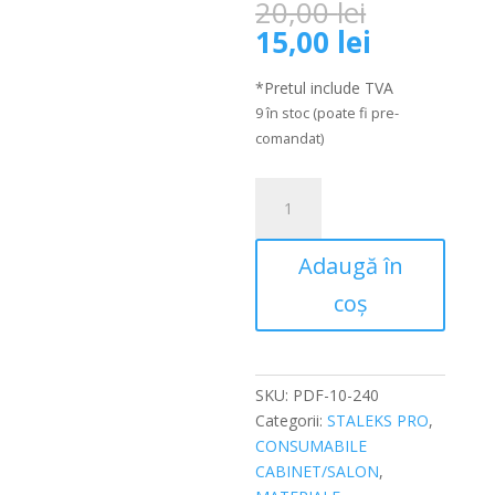
Prețul
20,00
lei
inițial
Prețul
15,00
lei
a
curent
fost:
este:
*Pretul include TVA
20,00 lei.
15,00 lei.
9 în stoc (poate fi pre-
comandat)
Cantitate
Rezerve
disc
Adaugă în
pedichiura,
PODODISC
coș
Staleks
Pro
XS-
10mm,
SKU:
PDF-10-240
granulatie
Categorii:
STALEKS PRO
,
240,
CONSUMABILE
PDF-
CABINET/SALON
,
10-