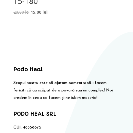
15-180
Prețul
Prețul
20,00
lei
15,00
lei
inițial
curent
a
este:
fost:
15,00 lei.
20,00 lei.
Podo Heal
Scopul nostru este să ajutam oameni și să-i facem
fericiti că au scăpat de o povară sau un complex! Noi
credem în ceea ce facem și ne iubim meseria!
PODO HEAL SRL
CUI: 48358675