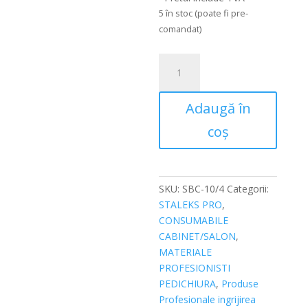
este:
65,00 lei.
60,00 lei.
5 în stoc (poate fi pre-
comandat)
Cantitate
Forfecuta
unghii
Adaugă în
copii
mata
coș
Staleks
Beauty&Care
10
Tip
SKU:
SBC-10/4
Categorii:
4
STALEKS PRO
,
SBC-
CONSUMABILE
10/4
CABINET/SALON
,
MATERIALE
PROFESIONISTI
PEDICHIURA
,
Produse
Profesionale ingrijirea