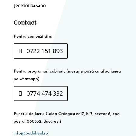
J2023011346400
Contact
Pentru comenzi site:
0722 151 893
Pentru programari cabinet: (mesaj și poză cu afecțiunea
pe whatsapp)
0774 474 332
Punctul de lucru: Calea Crângași nr.17, bl.7, sector 6, cod
poștal 060332, Bucuresti
info@podoheal.ro