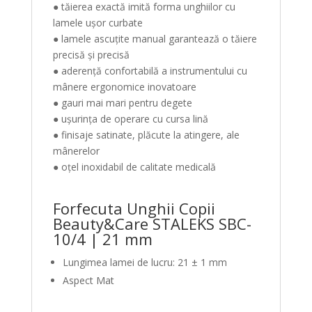
● tăierea exactă imită forma unghiilor cu
lamele ușor curbate
● lamele ascuțite manual garantează o tăiere
precisă și precisă
● aderență confortabilă a instrumentului cu
mânere ergonomice inovatoare
● gauri mai mari pentru degete
● ușurința de operare cu cursa lină
● finisaje satinate, plăcute la atingere, ale
mânerelor
● oțel inoxidabil de calitate medicală
Forfecuta Unghii Copii
Beauty&Care STALEKS
SBC-
10/4
| 21 mm
Lungimea lamei de lucru: 21 ± 1 mm
Aspect Mat