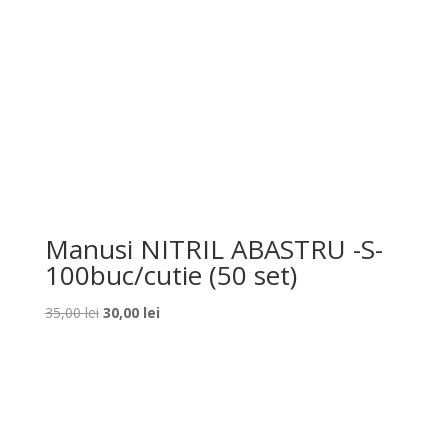
Manusi NITRIL ABASTRU -S-
100buc/cutie (50 set)
Prețul
Prețul
35,00
lei
30,00
lei
inițial
curent
a
este:
fost:
30,00 lei.
35,00 lei.