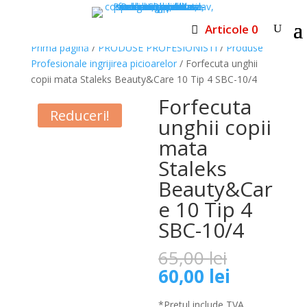
Articole 0
Prima pagină
/
PRODUSE PROFESIONISTI
/
Produse
Profesionale ingrijirea picioarelor
/ Forfecuta unghii
copii mata Staleks Beauty&Care 10 Tip 4 SBC-10/4
Forfecuta
Reduceri!
unghii copii
mata
Staleks
Beauty&Car
e 10 Tip 4
SBC-10/4
Prețul
65,00
lei
inițial
Prețul
60,00
lei
a
curent
fost:
*Pretul include TVA