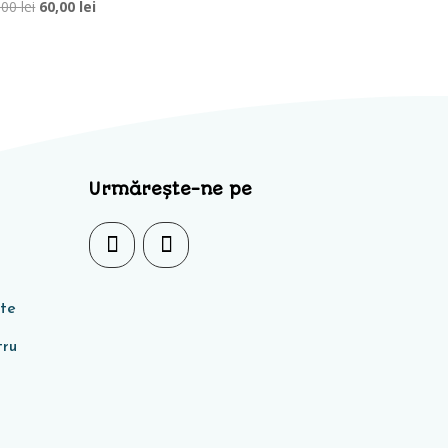
Prețul
Prețul
,00
lei
60,00
lei
inițial
curent
a
este:
fost:
60,00 lei.
85,00 lei.
Urmărește-ne pe
ate
tru