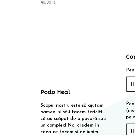
46,00
lei
Co
Pent
Podo Heal
Pen
Scopul nostru este să ajutam
(me
oameni și să-i facem fericiti
pe 
că au scăpat de o povară sau
un complex! Noi credem în
ceea ce facem și ne iubim