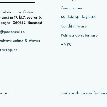
Cum comand
tul de lucru: Calea
Modalități de plată
gași nr.17, bl.7, sector 6,
 poștal 060332, Bucuresti
Condiţii livrare
o@podoheal.ro
Politica de returnare
ultatii online & sfaturi
ANPC
tactați-ne
vate.
made with love in Buchare