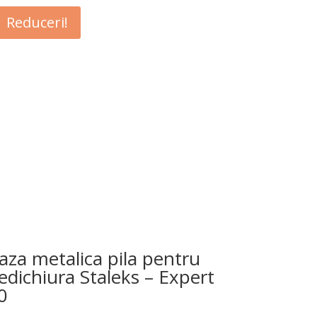
Reduceri!
aza metalica pila pentru
edichiura Staleks – Expert
0