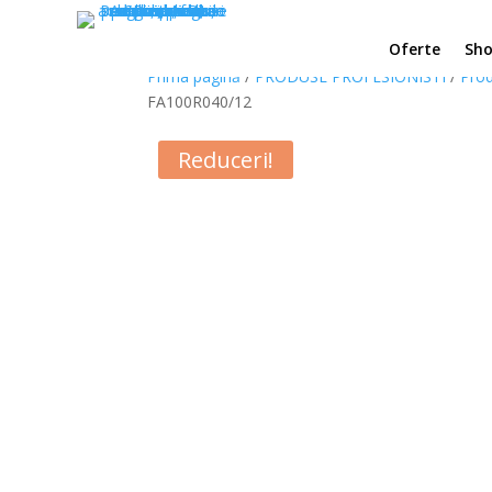
Oferte
Sh
Prima pagină
/
PRODUSE PROFESIONISTI
/
Prod
FA100R040/12
Reduceri!