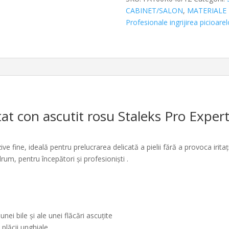
ascutit
CABINET/SALON
,
MATERIALE 
rosu
Profesionale ingrijirea picioarel
Staleks
Pro
Expert
4mm/12mm
FA100R040/12
tat con ascutit rosu Staleks Pro Ex
e fine, ideală pentru prelucrarea delicată a pielii fără a provoca iritații
drum, pentru începători și profesioniști .
ei bile și ale unei flăcări ascuțite
a plăcii unghiale