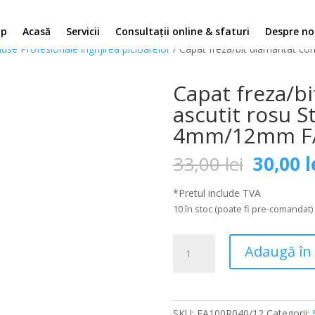
op
Acasă
Servicii
Consultații online & sfaturi
Despre no
use Profesionale ingrijirea picioarelor
/ Capat freza/bit diamantat c
Capat freza/b
ascutit rosu S
4mm/12mm FA
Prețul
33,00
lei
30,00
l
inițial
a
*Pretul include TVA
fost:
10 în stoc (poate fi pre-comandat)
33,00 le
Cantitate
Adaugă în
Capat
freza/bit
diamantat
con
SKU:
FA100R040/12
Categorii: