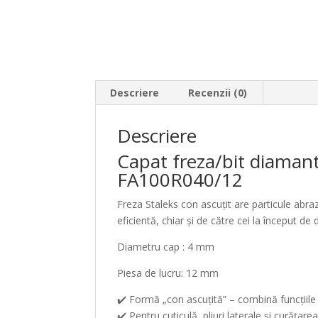
Descriere
Recenzii (0)
Descriere
Capat freza/bit diaman
FA100R040/12
Freza Staleks con ascuțit are particule abraziv
eficientă, chiar și de către cei la început de 
Diametru cap : 4 mm
Piesa de lucru: 12 mm
✔️ Formă „con ascuțită” – combină funcțiile un
✔️ Pentru cuticulă, pliuri laterale și curățare