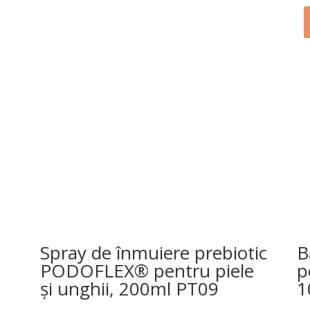
Spray de înmuiere prebiotic
B
m
PODOFLEX® pentru piele
p
și unghii, 200ml PT09
1