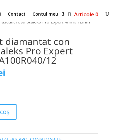
Articole 0
i
Contact
Contul meu
on ascutit rosu Staleks Pro Expert 4mm/12mm
it diamantat con
taleks Pro Expert
100R040/12
Prețul
ei
curent
este:
30,00 lei.
i.
 coș
STALEKS PRO
,
CONSUMABILE