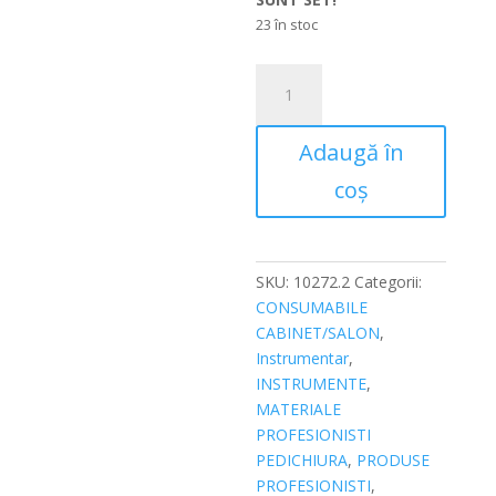
23 în stoc
Cantitate
Tub
protectie
Adaugă în
degete
din
coș
spumă
25mm,
12/25cm
SKU:
10272.2
Categorii:
CONSUMABILE
CABINET/SALON
,
Instrumentar
,
INSTRUMENTE
,
MATERIALE
PROFESIONISTI
PEDICHIURA
,
PRODUSE
PROFESIONISTI
,