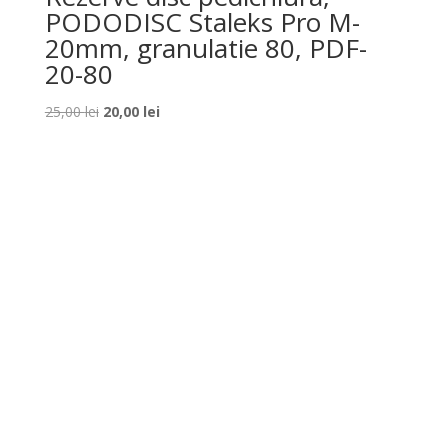
PODODISC Staleks Pro M-
20mm, granulatie 80, PDF-
20-80
Prețul
Prețul
25,00
lei
20,00
lei
inițial
curent
a
este:
fost:
20,00 lei.
25,00 lei.