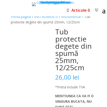
Articole 0
Prima pagină
/
INSTRUMENTE
/
Instrumentar
/ Tub
protectie degete din spumă 25mm, 12/25cm
Tub
protectie
degete din
spumă
25mm,
12/25cm
26,00
lei
*Pretul include TVA
MENTIUNEA CA VA FI O
SINGURA BUCATA, NU
SUNT SET!