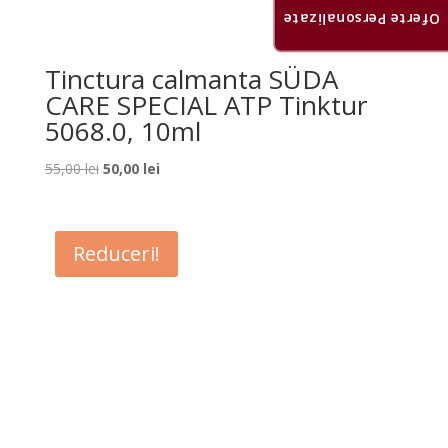
Oferte Personalizate
Tinctura calmanta SÜDA
CARE SPECIAL ATP Tinktur
5068.0, 10ml
Prețul
Prețul
55,00
lei
50,00
lei
inițial
curent
a
este:
fost:
50,00 lei.
Reduceri!
55,00 lei.