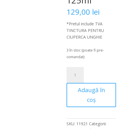
125ml
129,00
lei
*Pretul include TVA
TINCTURA PENTRU
CIUPERCA UNGHIE
3 în stoc (poate fi pre-
comandat)
Cantitate
TINCTURA
PENTRU
Adaugă în
CIUPERCA
UNGHIEI
coș
(MEDILAMIN
庐
NAGELTINKTUR),
PEDIBAEHR
SKU:
11921
Categorii: