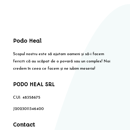
Podo Heal
Scopul nostru este să ajutam oameni și să-i facem
fericiti că au scăpat de o povară sau un complex! Noi
credem în ceea ce facem și ne iubim meseria!
PODO HEAL SRL
CUI: 48358675
J2023011346400
Contact