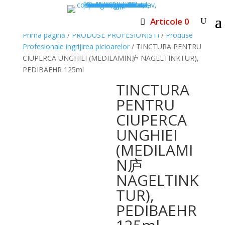
Articole 0
Prima pagină
/
PRODUSE PROFESIONISTI
/
Produse
Profesionale ingrijirea picioarelor
/ TINCTURA PENTRU
CIUPERCA UNGHIEI (MEDILAMIN庐 NAGELTINKTUR),
PEDIBAEHR 125ml
TINCTURA
PENTRU
CIUPERCA
UNGHIEI
(MEDILAMI
N庐
NAGELTINK
TUR),
PEDIBAEHR