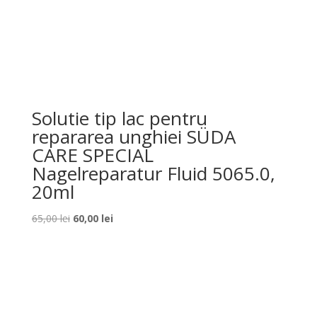
Solutie tip lac pentru
repararea unghiei SÜDA
CARE SPECIAL
Nagelreparatur Fluid 5065.0,
20ml
Prețul
Prețul
65,00
lei
60,00
lei
inițial
curent
a
este:
fost:
60,00 lei.
65,00 lei.