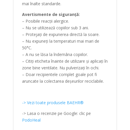
mai înalte standarde.
Avertismente de siguranță:
– Posibile reacții alergice.
– Nu se utilizează copiilor sub 3 ani.
– Protejați de expunerea directă la soare.
– Nu expuneți la temperaturi mai mari de
50°C.
– A nu se lăsa la îndemâna copiilor.
– Citiți eticheta înainte de utilizare și aplicați în
zone bine ventilate. Nu pulverizați în ochi.
– Doar recipientele complet goale pot fi
aruncate la colectarea deșeurilor reciclabile.
-> Vezi toate produsele BAEHR®
-> Lasa o recenzie pe Google: clic pe
PodoHeal