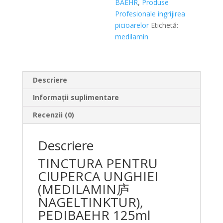
125ml
BAEHR
,
Produse
Profesionale ingrijirea
picioarelor
Etichetă:
medilamin
Descriere
Informații suplimentare
Recenzii (0)
Descriere
TINCTURA PENTRU
CIUPERCA UNGHIEI
(MEDILAMIN庐
NAGELTINKTUR),
PEDIBAEHR 125ml