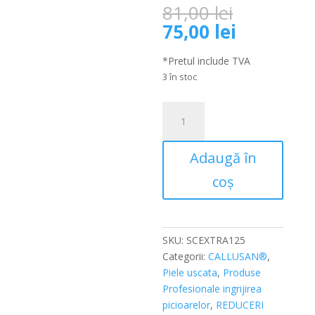
Prețul
81,00
lei
inițial
Prețul
75,00
lei
a
curent
fost:
este:
*Pretul include TVA
81,00 lei.
75,00 lei.
3 în stoc
Cantitate
Spumă
cremă
Adaugă în
pentru
piele
coș
foarte
uscata
și
crăpată
SKU:
SCEXTRA125
cu
Categorii:
CALLUSAN®
,
10%
Piele uscata
,
Produse
uree
Profesionale ingrijirea
Callusan
picioarelor
,
REDUCERI