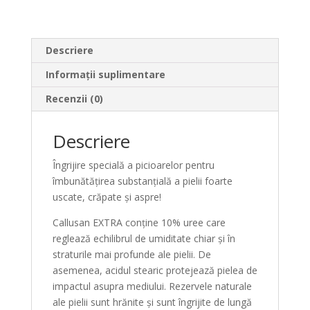
EXTRA
125ml
Descriere
Informații suplimentare
Recenzii (0)
Descriere
Îngrijire specială a picioarelor pentru
îmbunătățirea substanțială a pielii foarte
uscate, crăpate și aspre!
Callusan EXTRA conține 10% uree care
reglează echilibrul de umiditate chiar și în
straturile mai profunde ale pielii. De
asemenea, acidul stearic protejează pielea de
impactul asupra mediului. Rezervele naturale
ale pielii sunt hrănite și sunt îngrijite de lungă