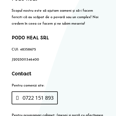
Scopul nostru este să ajutam oameni și să-i facem
fericiti că au scăpat de o povară sau un complex! Noi
credem în ceea ce facem și ne iubim meseria!
PODO HEAL SRL
CUI: 48358675
J2023011346400
Contact
Pentru comenzi site:
0722 151 893
Pentru programari cabinet: (mesaj și poză cu afecțiunea