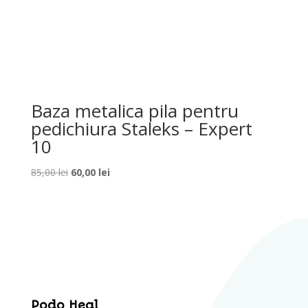
Baza metalica pila pentru
pedichiura Staleks – Expert
10
Prețul
Prețul
85,00
lei
60,00
lei
inițial
curent
a
este:
fost:
60,00 lei.
85,00 lei.
Podo Heal