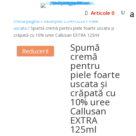
Articole 0
Prima pagină
/
INGRIJIRE CORPULUI
/
Piele
uscata
/ Spumă cremă pentru piele foarte uscata și
crăpată cu 10% uree Callusan EXTRA 125ml
Spumă
Reduceri!
cremă
pentru
piele foarte
uscata și
crăpată cu
10% uree
Callusan
EXTRA
125ml