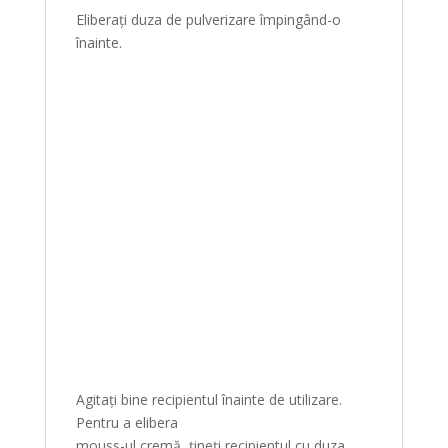
Eliberați duza de pulverizare împingând-o
înainte.
Agitați bine recipientul înainte de utilizare.
Pentru a elibera
mouss-ul cremă, țineți recipientul cu duza