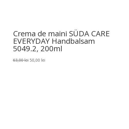
Crema de maini SÜDA CARE
EVERYDAY Handbalsam
5049.2, 200ml
Prețul
Prețul
63,00
lei
50,00
lei
inițial
curent
a
este:
fost:
50,00 lei.
63,00 lei.