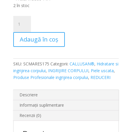
fost:
70,00 lei.
2 în stoc
98,00 lei.
Cantitate
Spumă
cremă
Adaugă în coș
pentru
îngrijirea
pielii
corpului
SKU:
SCMARES175
Categorii:
CALLUSAN®
,
Hidratare si
Callusan
ingrijirea corpului
,
INGRIJIRE CORPULUI
,
Piele uscata
,
MARES
Produse Profesionale ingrijirea corpului
,
REDUCERI
175ml
Descriere
Informații suplimentare
Recenzii (0)