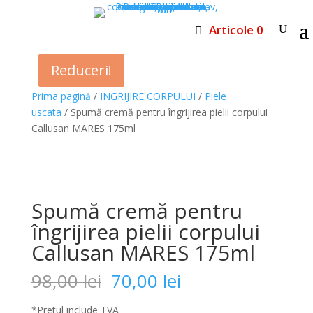
Articole 0
Reduceri!
Reduceri!
Reduceri!
Prima pagină
/
INGRIJIRE CORPULUI
/
Piele
uscata
/ Spumă cremă pentru îngrijirea pielii corpului
Callusan MARES 175ml
Spumă cremă pentru
îngrijirea pielii corpului
Callusan MARES 175ml
Prețul
Prețul
98,00
lei
70,00
lei
inițial
curent
a
este:
*Pretul include TVA