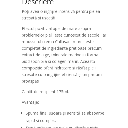
Descriere
Poți avea o îngrijire intensivă pentru pielea
stresată și uscată!
Efectul pozitiv al apei de mare asupra
problemelor pielii este cunoscut de secole, iar
mousse-ul crema Callusan mares este
completat de ingrediente pretioase precum
extract de alge, minerale marine in forma
biodisponibila si colagen marin. Această
compoziție oferă hidratare și răsfăț pielii
stresate cu o îngrijire eficientă și un parfum
proaspăt!
Cantitate recipient 175ml.
Avantaje:
Spuma fină, ușoară și aerisită se absoarbe
rapid și complet.
După aplicare, pe piele nu rămâne nicio