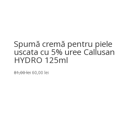
Spumă cremă pentru piele
uscata cu 5% uree Callusan
HYDRO 125ml
Prețul
Prețul
81,00
lei
60,00
lei
inițial
curent
a
este:
fost:
60,00 lei.
81,00 lei.