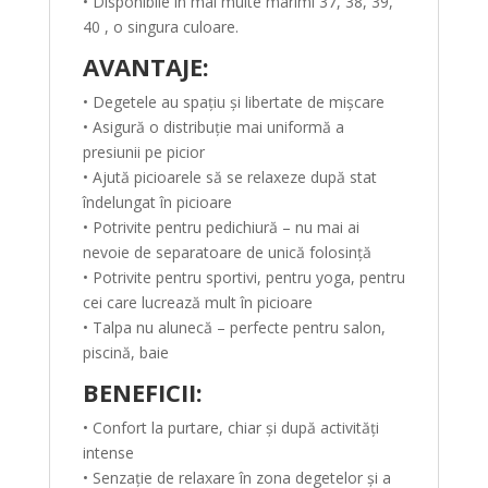
• Disponibile în mai multe marimi 37, 38, 39,
40 , o singura culoare.
AVANTAJE:
• Degetele au spațiu și libertate de mișcare
• Asigură o distribuție mai uniformă a
presiunii pe picior
• Ajută picioarele să se relaxeze după stat
îndelungat în picioare
• Potrivite pentru pedichiură – nu mai ai
nevoie de separatoare de unică folosință
• Potrivite pentru sportivi, pentru yoga, pentru
cei care lucrează mult în picioare
• Talpa nu alunecă – perfecte pentru salon,
piscină, baie
BENEFICII:
• Confort la purtare, chiar și după activități
intense
• Senzație de relaxare în zona degetelor și a