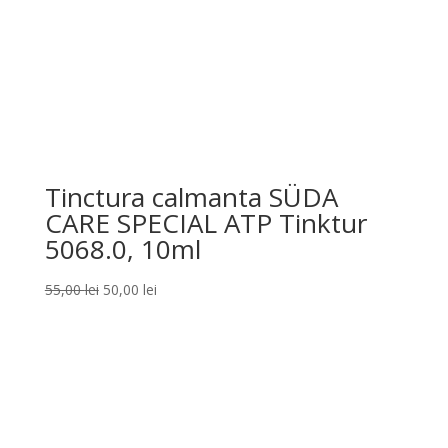
Tinctura calmanta SÜDA
CARE SPECIAL ATP Tinktur
5068.0, 10ml
Prețul
Prețul
55,00
lei
50,00
lei
inițial
curent
a
este:
fost:
50,00 lei.
55,00 lei.