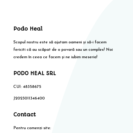
85,00 lei.
Podo Heal
Scopul nostru este să ajutam oameni și să-i facem
fericiti că au scăpat de o povară sau un complex! Noi
credem în ceea ce facem și ne iubim meseria!
PODO HEAL SRL
CUI: 48358675
J2023011346400
Contact
Pentru comenzi site: