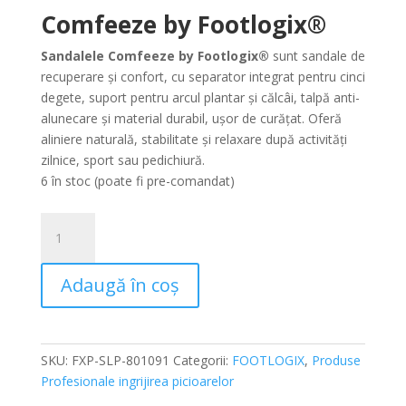
Comfeeze by Footlogix®
Sandalele Comfeeze by Footlogix®
sunt sandale de
recuperare și confort, cu separator integrat pentru cinci
degete, suport pentru arcul plantar și călcâi, talpă anti-
alunecare și material durabil, ușor de curățat. Oferă
aliniere naturală, stabilitate și relaxare după activități
zilnice, sport sau pedichiură.
6 în stoc (poate fi pre-comandat)
Cantitate
Sandale
Comfeeze
Adaugă în coș
by
Footlogix
marimea
39
SKU:
FXP-SLP-801091
Categorii:
FOOTLOGIX
,
Produse
Profesionale ingrijirea picioarelor