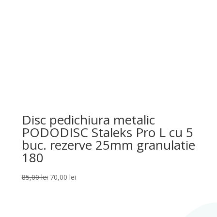
Disc pedichiura metalic
PODODISC Staleks Pro L cu 5
buc. rezerve 25mm granulatie
180
Prețul
Prețul
85,00
lei
70,00
lei
inițial
curent
a
este:
fost:
70,00 lei.