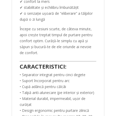
✔ confort la mers
✔ stabilitate și echilibru îmbunătățit
✔ o senzație ușoară de “eliberare” a tălpilor
după o zi lungă
Începe cu sesiuni scurte, de câteva minute,
apoi crește treptat timpul de purtare pentru
confort optim. Curăță-le simplu cu apă și
săpun și bucură-te de ele oriunde ai nevoie
de confort.
CARACTERISTICI:
• Separator integrat pentru cinci degete
• Suport încorporat pentru arc
• Cupă adâncă pentru călcâi
• Talpă anti-alunecare (pe interior și exterior)
• Material durabil, impermeabil, ușor de
curățat
• Design ergonomic pentru purtare zilnică