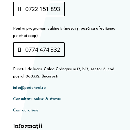
0722 151 893
Pentru programari cabinet: (mesaj și poză cu afecțiunea
pe whatsapp)
0774 474 332
Punctul de lucru: Calea Crângași nr.17, bl.7, sector 6, cod
poștal 060332, Bucuresti
info@podoheal.ro
Consultatii online & sfaturi
Contactați-ne
Informaţii