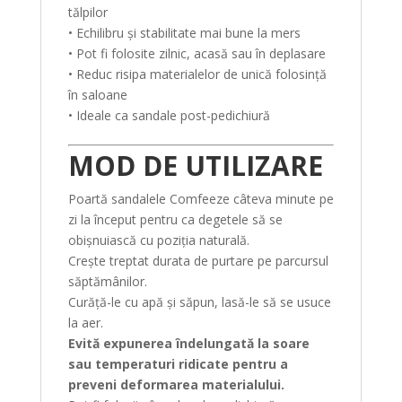
tălpilor
• Echilibru și stabilitate mai bune la mers
• Pot fi folosite zilnic, acasă sau în deplasare
• Reduc risipa materialelor de unică folosință
în saloane
• Ideale ca sandale post-pedichiură
MOD DE UTILIZARE
Poartă sandalele Comfeeze câteva minute pe
zi la început pentru ca degetele să se
obișnuiască cu poziția naturală.
Crește treptat durata de purtare pe parcursul
săptămânilor.
Curăță-le cu apă și săpun, lasă-le să se usuce
la aer.
Evită expunerea îndelungată la soare
sau temperaturi ridicate pentru a
preveni deformarea materialului.