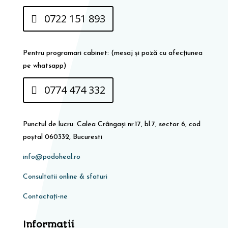
0722 151 893
Pentru programari cabinet: (mesaj și poză cu afecțiunea
pe whatsapp)
0774 474 332
Punctul de lucru: Calea Crângași nr.17, bl.7, sector 6, cod
poștal 060332, Bucuresti
info@podoheal.ro
Consultatii online & sfaturi
Contactați-ne
Informaţii