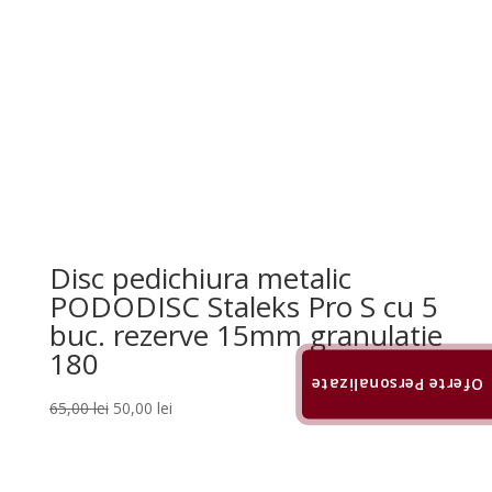
Disc pedichiura metalic
PODODISC Staleks Pro S cu 5
buc. rezerve 15mm granulatie
180
Oferte Personalizate
Prețul
Prețul
65,00
lei
50,00
lei
inițial
curent
a
este:
fost:
50,00 lei.