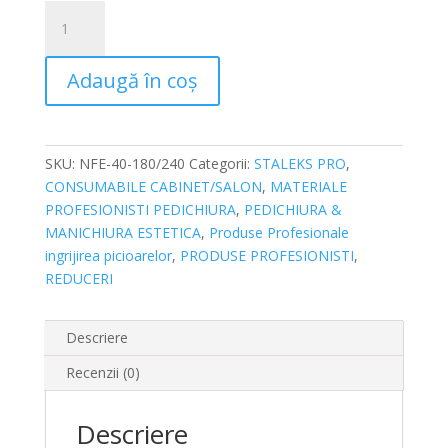
Cantitate
Pila
semiluna
Adaugă în coș
Staleks
Pro
Expert
NFE-
SKU:
NFE-40-180/240
Categorii:
STALEKS PRO
,
40-
CONSUMABILE CABINET/SALON
,
MATERIALE
180/240
PROFESIONISTI PEDICHIURA
,
PEDICHIURA &
MANICHIURA ESTETICA
,
Produse Profesionale
ingrijirea picioarelor
,
PRODUSE PROFESIONISTI
,
REDUCERI
Descriere
Recenzii (0)
Descriere