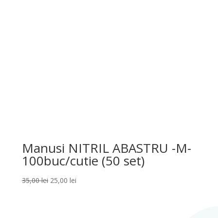
65,00 lei.
Manusi NITRIL ABASTRU -M-
100buc/cutie (50 set)
Prețul
Prețul
35,00
lei
25,00
lei
inițial
curent
a
este:
fost:
25,00 lei.