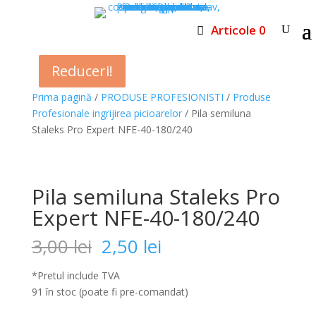
Articole 0
Reduceri!
Reduceri!
Reduceri!
Prima pagină
/
PRODUSE PROFESIONISTI
/
Produse
Profesionale ingrijirea picioarelor
/ Pila semiluna
Staleks Pro Expert NFE-40-180/240
Pila semiluna Staleks Pro
Expert NFE-40-180/240
Prețul
Prețul
3,00
lei
2,50
lei
inițial
curent
a
este:
*Pretul include TVA
fost:
2,50 lei.
91 în stoc (poate fi pre-comandat)
3,00 lei.