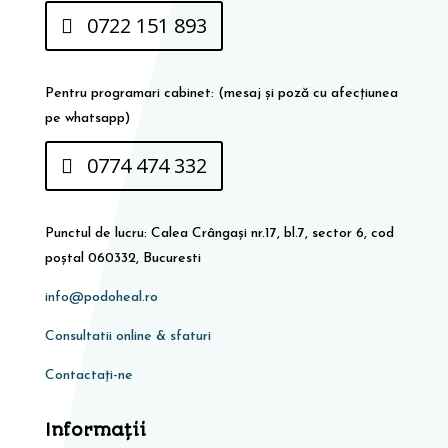
0722 151 893
Pentru programari cabinet: (mesaj și poză cu afecțiunea
pe whatsapp)
0774 474 332
Punctul de lucru: Calea Crângași nr.17, bl.7, sector 6, cod
poștal 060332, Bucuresti
info@podoheal.ro
Consultatii online & sfaturi
Contactați-ne
Informaţii