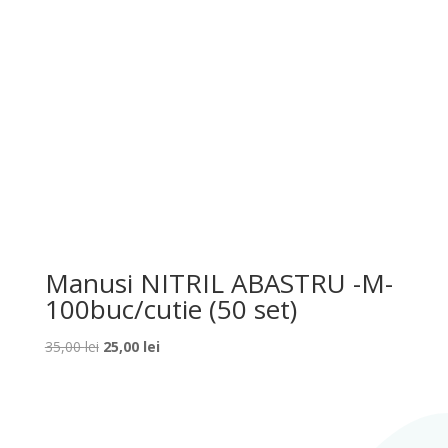
Manusi NITRIL ABASTRU -M-
100buc/cutie (50 set)
Prețul
Prețul
35,00
lei
25,00
lei
inițial
curent
a
este:
fost:
25,00 lei.
35,00 lei.