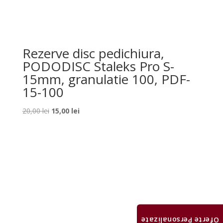
Rezerve disc pedichiura,
PODODISC Staleks Pro S-
15mm, granulatie 100, PDF-
15-100
Prețul
Prețul
20,00
lei
15,00
lei
inițial
curent
a
este:
fost:
15,00 lei.
20,00 lei.
Oferte Personalizate