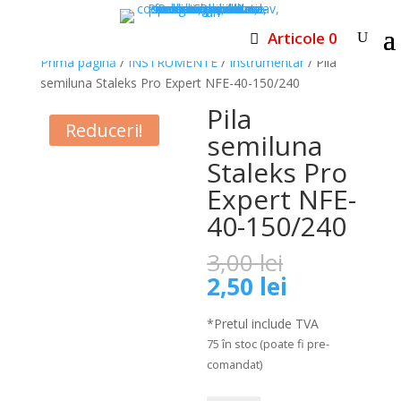
Articole 0
Prima pagină
/
INSTRUMENTE
/
Instrumentar
/ Pila
semiluna Staleks Pro Expert NFE-40-150/240
Pila
Reduceri!
semiluna
Staleks Pro
Expert NFE-
40-150/240
Prețul
3,00
lei
inițial
Prețul
2,50
lei
a
curent
fost:
este:
*Pretul include TVA
3,00 lei.
2,50 lei.
75 în stoc (poate fi pre-
comandat)