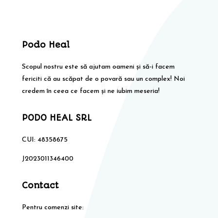
Podo Heal
Scopul nostru este să ajutam oameni și să-i facem
fericiti că au scăpat de o povară sau un complex! Noi
credem în ceea ce facem și ne iubim meseria!
PODO HEAL SRL
CUI: 48358675
J2023011346400
Contact
Pentru comenzi site: