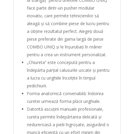
la stânga)” pentru uneltele COMBO UNIQ
face parte dintr-un pusher modular
inovativ, care permite tehnicienilor să
aleagă și să combine piese de lucru pentru
a obține rezultatul perfect. Alegeți două
piese preferate din gama largă de piese
COMBO UNIQ și le înșurubați în mâner
pentru a crea un instrument personalizat.
„Chiureta” este concepută pentru a
îndepărta parțial calusurile uscate și pentru
a lucra cu unghiile încolțite în timpul
pedichiurii.
Forma anatomică convenabilă: îndoirea
curetei urmează forma plăcii unghiale.
Datorită ascuțirii manuale profesionale,
cureta permite îndepărtarea delicată și
nedureroasă a pielii îngroșate, asigurând o
muncă eficientă cu un efort minim din