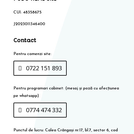
CUI: 48358675
J2023011346400
Contact
Pentru comenzi site:
0722 151 893
Pentru programari cabinet: (mesaj și poză cu afecțiunea
pe whatsapp)
0774 474 332
Punctul de lucru: Calea Crângași nr.17, bl.7, sector 6, cod