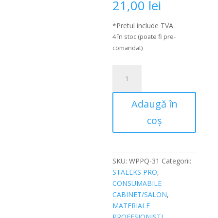
21,00
lei
*Pretul include TVA
4 în stoc (poate fi pre-
comandat)
Cantitate
Parte
de
Adaugă în
lucru
Staleks
coș
Combo
UNIQ
chiureta
indoire
SKU:
WPPQ-31
Categorii:
la
STALEKS PRO
,
stanga
CONSUMABILE
WPPQ-
CABINET/SALON
,
31
MATERIALE
PROFESIONISTI