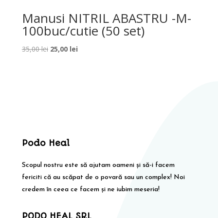
Manusi NITRIL ABASTRU -M-
100buc/cutie (50 set)
Prețul
Prețul
35,00
lei
25,00
lei
inițial
curent
a
este:
fost:
25,00 lei.
35,00 lei.
Podo Heal
Scopul nostru este să ajutam oameni și să-i facem
fericiti că au scăpat de o povară sau un complex! Noi
credem în ceea ce facem și ne iubim meseria!
PODO HEAL SRL