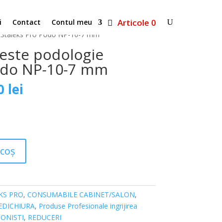
Articole 0
i
Contact
Contul meu
ie Staleks Pro Podo NP-10-7 mm
leste podologie
odo NP-10-7 mm
Prețul
00
lei
curent
este:
160,00 lei.
 lei.
 coș
KS PRO
,
CONSUMABILE CABINET/SALON
,
EDICHIURA
,
Produse Profesionale ingrijirea
ONISTI
,
REDUCERI