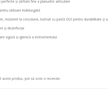
 perfecte și șlefuirii fine a planurilor articulare
entru utilizare îndelungată
tate, rezistent la coroziune, lustruit cu pastă GOI pentru durabilitate și
re și dezinfecție
re sigură și igienică a instrumentului
at acest produs, pot să scrie o recenzie.