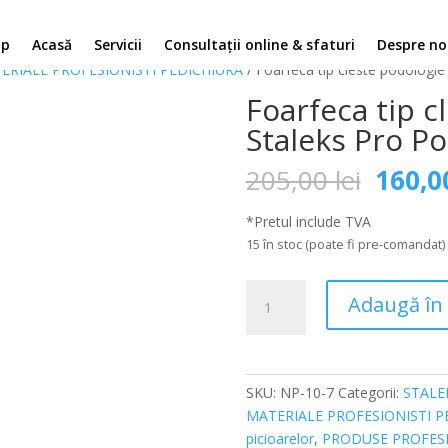
op
Acasă
Servicii
Consultații online & sfaturi
Despre no
ERIALE PROFESIONISTI PEDICHIURA
/ Foarfeca tip cleste podolog
Foarfeca tip c
Staleks Pro P
Prețul
205,00
lei
160,
inițial
a
*Pretul include TVA
fost:
15 în stoc (poate fi pre-comandat)
205,00
Cantitate
Adaugă în
Foarfeca
tip
cleste
podologie
SKU:
NP-10-7
Categorii:
STALE
Staleks
MATERIALE PROFESIONISTI P
Pro
picioarelor
,
PRODUSE PROFESI