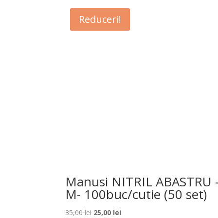
Reduceri!
Manusi NITRIL ABASTRU 
M- 100buc/cutie (50 set)
Prețul
Prețul
35,00
lei
25,00
lei