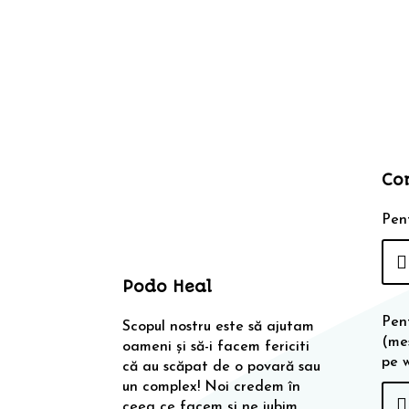
inițial
curent
a
este:
fost:
25,00 lei.
35,00 lei.
Co
Pent
Podo Heal
Pen
Scopul nostru este să ajutam
(me
oameni și să-i facem fericiti
pe 
că au scăpat de o povară sau
un complex! Noi credem în
ceea ce facem și ne iubim