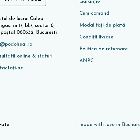
Garanţie
Cum comand
tul de lucru: Calea
Modalități de plată
gași nr.17, bl.7, sector 6,
 poștal 060332, Bucuresti
Condiţii livrare
o@podoheal.ro
Politica de returnare
ultatii online & sfaturi
ANPC
tactați-ne
vate.
made with love in Buchare