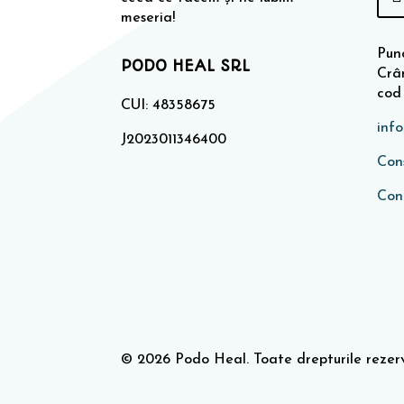
meseria!
Punc
PODO HEAL SRL
Crân
cod
CUI: 48358675
inf
J2023011346400
Cons
Con
© 2026 Podo Heal. Toate drepturile rezer