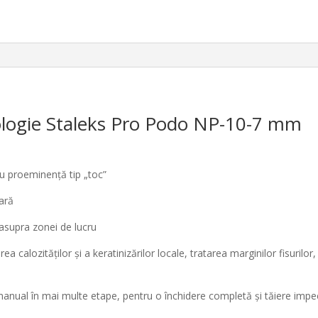
Podo
NP-
10-
7
mm
dologie Staleks Pro Podo NP-10-7 mm
cu proeminență tip „toc”
oară
ă asupra zonei de lucru
rea calozităților și a keratinizărilor locale, tratarea marginilor fisurilor,
ă manual în mai multe etape, pentru o închidere completă și tăiere impe