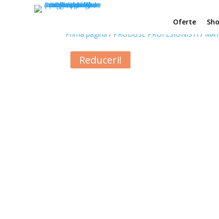
Oferte
Sh
Prima pagină
/
PRODUSE PROFESIONISTI
/
MAT
Reduceri!