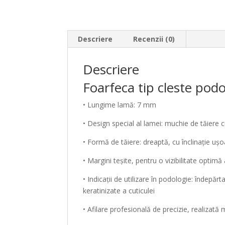
Descriere
Recenzii (0)
Descriere
Foarfeca tip cleste po
• Lungime lamă: 7 mm
• Design special al lamei: muchie de tăiere 
• Formă de tăiere: dreaptă, cu înclinație uș
• Margini teșite, pentru o vizibilitate optim
• Indicații de utilizare în podologie: îndepărta
keratinizate a cuticulei
• Afilare profesională de precizie, realizat