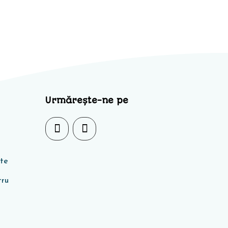
Urmărește-ne pe
ate
tru