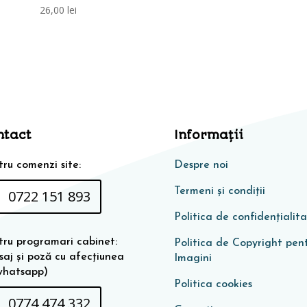
26,00
lei
ntact
Informaţii
ru comenzi site:
Despre noi
Termeni și condiții
0722 151 893
Politica de confidențialit
tru programari cabinet:
Politica de Copyright pen
saj și poză cu afecțiunea
Imagini
whatsapp)
Politica cookies
0774 474 332